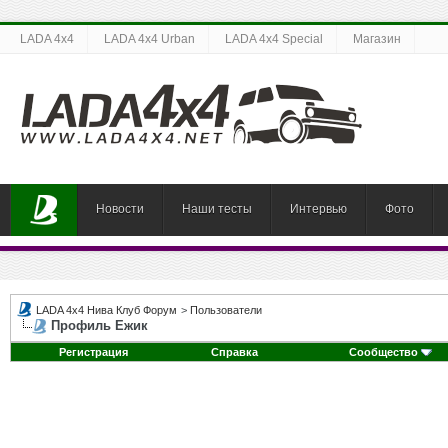
LADA 4x4
LADA 4x4 Urban
LADA 4x4 Special
Магазин
Новости
Наши тесты
Интервью
Фото
LADA 4x4 Нива Клуб Форум
>
Пользователи
Профиль Eжик
Регистрация
Справка
Сообщество