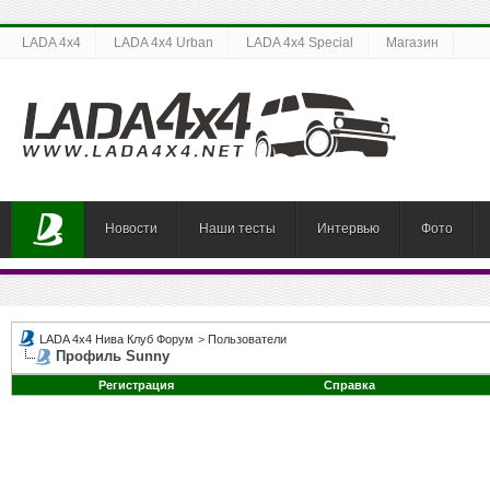
LADA 4x4
LADA 4x4 Urban
LADA 4x4 Special
Магазин
Новости
Наши тесты
Интервью
Фото
LADA 4x4 Нива Клуб Форум
>
Пользователи
Профиль Sunny
Регистрация
Справка