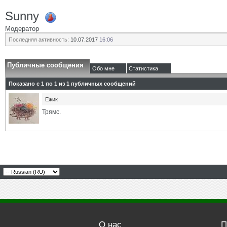
Sunny
Модератор
Последняя активность:
10.07.2017
16:06
Публичные сообщения
Обо мне
Статистика
Показано с 1 по
1
из
1
публичных сообщений
Eжик
Трямс.
О нас
П