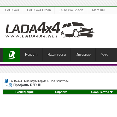
LADA 4x4
LADA 4x4 Urban
LADA 4x4 Special
Магазин
Новости
Наши тесты
Интервью
Фото
LADA 4x4 Нива Клуб Форум
>
Пользователи
Профиль R2DHH
Регистрация
Справка
Сообщество