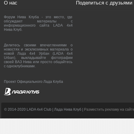
О нас
Поделиться с друзьями
Форум Нива Клуба - это место, где
обсуждают материалы с
информационного сайта LADA 4x4
Нива Клуб.
Делитесь своими впечатлениями о
новостях и эксклюзивных материала о
новой Лада 4х4 Урбан (LADA 4x4
Urban), выкладывайте фотографии
своей ВАЗ Нива или просто общайтесь
с одноклубниками.
Проект Официального Лада Клуба
© 2014-2020 LADA 4x4 Club | Лада Нива Клуб |
Разместить рекламу на сайт