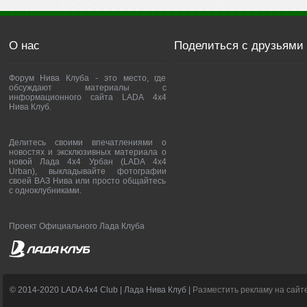
О нас
Поделиться с друзьями
Форум Нива Клуба - это место, где
обсуждают материалы с
информационного сайта LADA 4x4
Нива Клуб.
Делитесь своими впечатлениями о
новостях и эксклюзивных материала о
новой Лада 4х4 Урбан (LADA 4x4
Urban), выкладывайте фотографии
своей ВАЗ Нива или просто общайтесь
с одноклубниками.
Проект Официального Лада Клуба
© 2014-2020 LADA 4x4 Club | Лада Нива Клуб |
Разместить рекламу на сайт