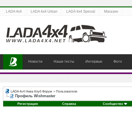
LADA 4x4
LADA 4x4 Urban
LADA 4x4 Special
Магазин
Новости
Наши тесты
Интервью
Фото
LADA 4x4 Нива Клуб Форум
>
Пользователи
Профиль Wishmaster
Регистрация
Справка
Сообщество