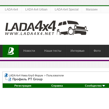
LADA 4x4
LADA 4x4 Urban
LADA 4x4 Special
Магазин
Новости
Наши тесты
Интервью
Фото
LADA 4x4 Нива Клуб Форум
>
Пользователи
Профиль PT Group
Регистрация
Справка
Сообщество