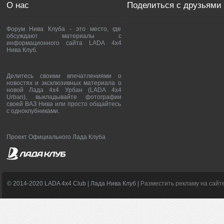
О нас
Поделиться с друзьями
Форум Нива Клуба - это место, где
обсуждают материалы с
информационного сайта LADA 4x4
Нива Клуб.
Делитесь своими впечатлениями о
новостях и эксклюзивных материала о
новой Лада 4х4 Урбан (LADA 4x4
Urban), выкладывайте фотографии
своей ВАЗ Нива или просто общайтесь
с одноклубниками.
Проект Официального Лада Клуба
© 2014-2020 LADA 4x4 Club | Лада Нива Клуб |
Разместить рекламу на сайт