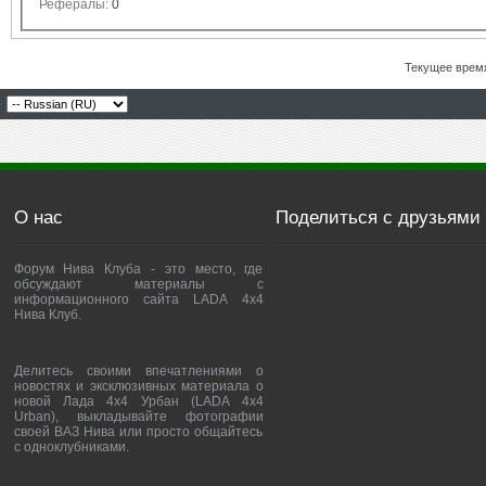
Рефералы:
0
Текущее врем
О нас
Поделиться с друзьями
Форум Нива Клуба - это место, где
обсуждают материалы с
информационного сайта LADA 4x4
Нива Клуб.
Делитесь своими впечатлениями о
новостях и эксклюзивных материала о
новой Лада 4х4 Урбан (LADA 4x4
Urban), выкладывайте фотографии
своей ВАЗ Нива или просто общайтесь
с одноклубниками.