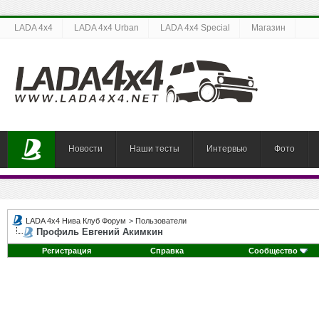
LADA 4x4
LADA 4x4 Urban
LADA 4x4 Special
Магазин
Новости
Наши тесты
Интервью
Фото
LADA 4x4 Нива Клуб Форум
>
Пользователи
Профиль Евгений Акимкин
Регистрация
Справка
Сообщество