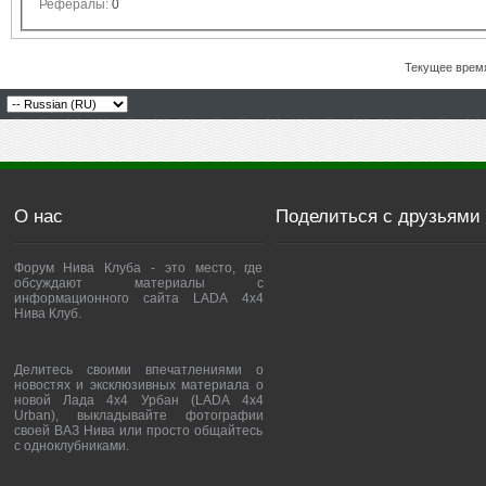
Рефералы:
0
Текущее врем
О нас
Поделиться с друзьями
Форум Нива Клуба - это место, где
обсуждают материалы с
информационного сайта LADA 4x4
Нива Клуб.
Делитесь своими впечатлениями о
новостях и эксклюзивных материала о
новой Лада 4х4 Урбан (LADA 4x4
Urban), выкладывайте фотографии
своей ВАЗ Нива или просто общайтесь
с одноклубниками.