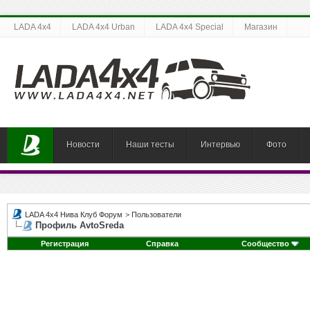
LADA 4x4
LADA 4x4 Urban
LADA 4x4 Special
Магазин
Новости
Наши тесты
Интервью
Фото
LADA 4x4 Нива Клуб Форум
>
Пользователи
Профиль AvtoSreda
Регистрация
Справка
Сообщество