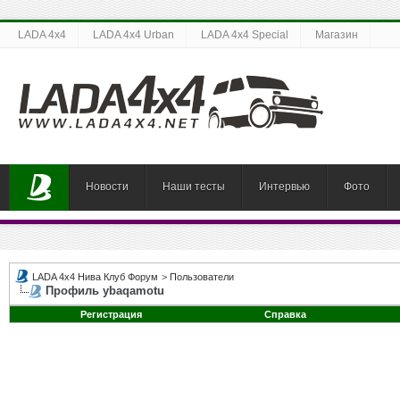
LADA 4x4
LADA 4x4 Urban
LADA 4x4 Special
Магазин
Новости
Наши тесты
Интервью
Фото
LADA 4x4 Нива Клуб Форум
>
Пользователи
Профиль ybaqamotu
Регистрация
Справка