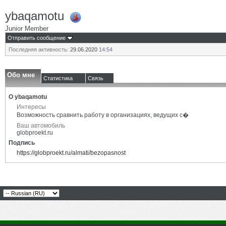
ybaqamotu
Junior Member
Отправить сообщение
Последняя активность:
29.06.2020
14:54
Обо мне
Статистика
Связь
О ybaqamotu
Интересы
Возможность сравнить работу в организациях, ведущих с�
Ваш автомобиль
globproekt.ru
Подпись
https://globproekt.ru/almati/bezopasnost