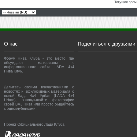
Текущее врем
О нас
Поделиться с друзьями
Форум Нива Клуба - это место, где
обсуждают материалы с
информационного сайта LADA 4x4
Нива Клуб.
Делитесь своими впечатлениями о
новостях и эксклюзивных материала о
новой Лада 4х4 Урбан (LADA 4x4
Urban), выкладывайте фотографии
своей ВАЗ Нива или просто общайтесь
с одноклубниками.
Проект Официального Лада Клуба