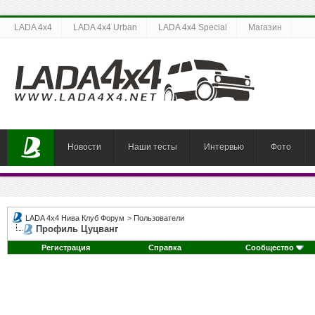
LADA 4x4
LADA 4x4 Urban
LADA 4x4 Special
Магазин
Новости
Наши тесты
Интервью
Фото
LADA 4x4 Нива Клуб Форум
>
Пользователи
Профиль Цуцванг
Регистрация
Справка
Сообщество