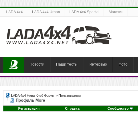
LADA 4x4
LADA 4x4 Urban
LADA 4x4 Special
Магазин
Новости
Наши тесты
Интервью
Фото
LADA 4x4 Нива Клуб Форум
>
Пользователи
Профиль More
Регистрация
Справка
Сообщество