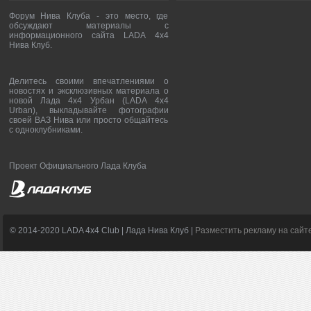
Форум Нива Клуба - это место, где
обсуждают материалы с
информационного сайта LADA 4x4
Нива Клуб.
Делитесь своими впечатлениями о
новостях и эксклюзивных материала о
новой Лада 4х4 Урбан (LADA 4x4
Urban), выкладывайте фотографии
своей ВАЗ Нива или просто общайтесь
с одноклубниками.
Проект Официального Лада Клуба
© 2014-2020 LADA 4x4 Club | Лада Нива Клуб |
Разместить рекламу на сайт