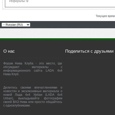
Рефералы:
0
Текущее врем
О нас
Поделиться с друзьями
Форум Нива Клуба - это место, где
обсуждают материалы с
информационного сайта LADA 4x4
Нива Клуб.
Делитесь своими впечатлениями о
новостях и эксклюзивных материала о
новой Лада 4х4 Урбан (LADA 4x4
Urban), выкладывайте фотографии
своей ВАЗ Нива или просто общайтесь
с одноклубниками.