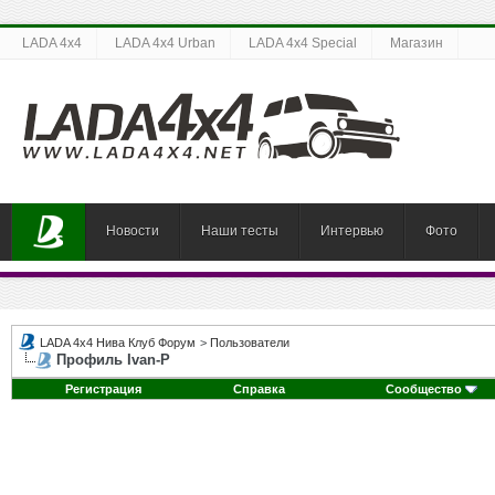
LADA 4x4
LADA 4x4 Urban
LADA 4x4 Special
Магазин
Новости
Наши тесты
Интервью
Фото
LADA 4x4 Нива Клуб Форум
>
Пользователи
Профиль Ivan-P
Регистрация
Справка
Сообщество