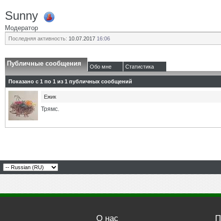
Sunny
Модератор
Последняя активность:
10.07.2017
16:06
Публичные сообщения
Обо мне
Статистика
Показано с 1 по
1
из
1
публичных сообщений
Eжик
Трямс.
О нас
П