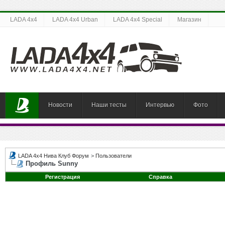
LADA 4x4
LADA 4x4 Urban
LADA 4x4 Special
Магазин
Новости
Наши тесты
Интервью
Фото
LADA 4x4 Нива Клуб Форум
>
Пользователи
Профиль Sunny
Регистрация
Справка