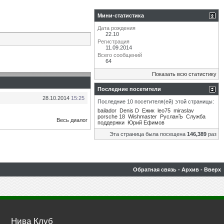
Мини-статистика
Дата рождения
22.10
Регистрация
11.09.2014
Всего сообщений
64
Показать всю статистику
Последние посетители
28.10.2014
15:25
Последние 10 посетителя(ей) этой страницы:
bailador
Denis D
Eжик
leo75
miraslav
porsche 18
Wishmaster
РусланЪ
Служба
Весь диалог
поддержки
Юрий Ефимов
Эта страница была посещена
146,389
раз
Обратная связь
-
Архив
-
Вверх
Нива Клуб