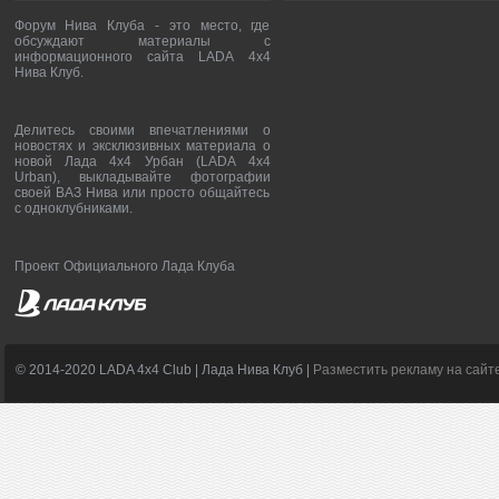
Форум Нива Клуба - это место, где
обсуждают материалы с
информационного сайта LADA 4x4
Нива Клуб.
Делитесь своими впечатлениями о
новостях и эксклюзивных материала о
новой Лада 4х4 Урбан (LADA 4x4
Urban), выкладывайте фотографии
своей ВАЗ Нива или просто общайтесь
с одноклубниками.
Проект Официального Лада Клуба
© 2014-2020 LADA 4x4 Club | Лада Нива Клуб |
Разместить рекламу на сайт