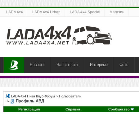
LADA 4x4
LADA 4x4 Urban
LADA 4x4 Special
Магазин
Новости
Наши тесты
Интервью
Фото
LADA 4x4 Нива Клуб Форум
>
Пользователи
Профиль АВД
Регистрация
Справка
Сообщество