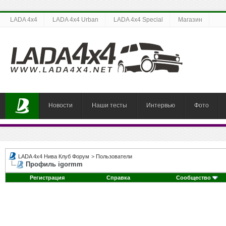
LADA 4x4
LADA 4x4 Urban
LADA 4x4 Special
Магазин
Новости
Наши тесты
Интервью
Фото
LADA 4x4 Нива Клуб Форум
>
Пользователи
Профиль igormm
Регистрация
Справка
Сообщество