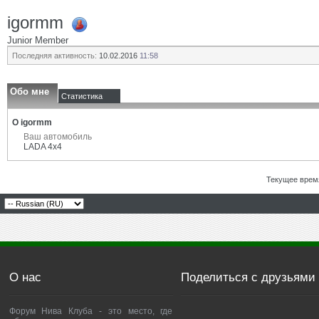
igormm
Junior Member
Последняя активность:
10.02.2016
11:58
Обо мне
Статистика
О igormm
Ваш автомобиль
LADA 4x4
Текущее врем
О нас
Поделиться с друзьями
Форум Нива Клуба - это место, где