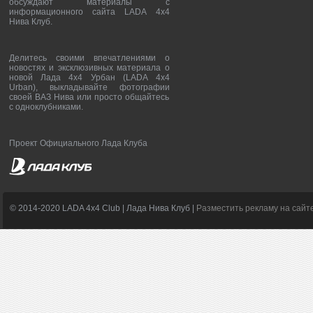
обсуждают материалы с
информационного сайта LADA 4x4
Нива Клуб.
Делитесь своими впечатлениями о
новостях и эксклюзивных материала о
новой Лада 4х4 Урбан (LADA 4x4
Urban), выкладывайте фотографии
своей ВАЗ Нива или просто общайтесь
с одноклубниками.
Проект Официального Лада Клуба
© 2014-2020 LADA 4x4 Club | Лада Нива Клуб |
Разместить рекламу на сайт