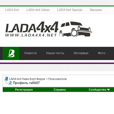
LADA 4x4
LADA 4x4 Urban
LADA 4x4 Special
Магазин
Новости
Наши тесты
Интервью
Фото
LADA 4x4 Нива Клуб Форум
>
Пользователи
Профиль rafik07
Регистрация
Справка
Сообщество