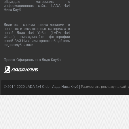
обсуждают материалы с
информационного сайта LADA 4x4
Нива Клуб.
Делитесь своими впечатлениями о
новостях и эксклюзивных материала о
новой Лада 4х4 Урбан (LADA 4x4
Urban), выкладывайте фотографии
своей ВАЗ Нива или просто общайтесь
с одноклубниками.
Проект Официального Лада Клуба
© 2014-2020 LADA 4x4 Club | Лада Нива Клуб |
Разместить рекламу на сайт