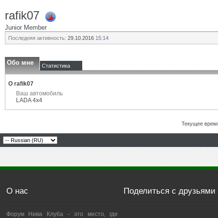
rafik07
Junior Member
Последняя активность:
29.10.2016
15:14
Обо мне
Статистика
О rafik07
Ваш автомобиль
LADA 4x4
Текущее врем
О нас
Поделиться с друзьями
Форум Нива Клуба - это место, где