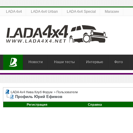
LADA 4x4
LADA 4x4 Urban
LADA 4x4 Special
Магазин
Новости
Наши тесты
Интервью
Фото
LADA 4x4 Нива Клуб Форум
>
Пользователи
Профиль Юрий Ефимов
Регистрация
Справка