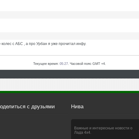
колес с АБС , а про Урбан я уже прочитал инфу.
Текущее время:
05:27
. Часовой пояс GMT +4.
оделиться с друзьями
Нива
Важные и интересные новости о
Лада 4х4.