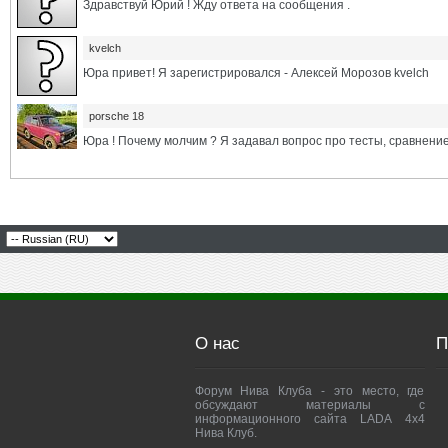
Здравствуй Юрий ! Жду ответа на сообщения .
kvelch
Юра привет! Я зарегистрировался - Алексей Морозов kvelch
porsche 18
Юра ! Почему молчим ? Я задавал вопрос про тесты, сравнение 
О нас
П
Форум Нива Клуба - это место, где
обсуждают материалы с
информационного сайта LADA 4x4
Нива Клуб.