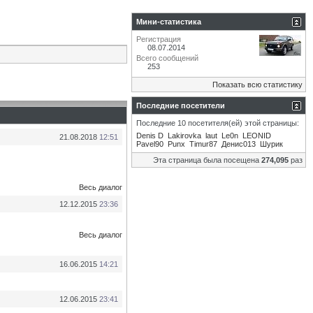
Мини-статистика
Регистрация
08.07.2014
Всего сообщений
253
Показать всю статистику
Последние посетители
Последние 10 посетителя(ей) этой страницы:
Denis D
Lakirovka
laut
Le0n
LEONID
21.08.2018
12:51
Pavel90
Punx
Timur87
Денис013
Шурик
Эта страница была посещена
274,095
раз
Весь диалог
12.12.2015
23:36
Весь диалог
16.06.2015
14:21
12.06.2015
23:41