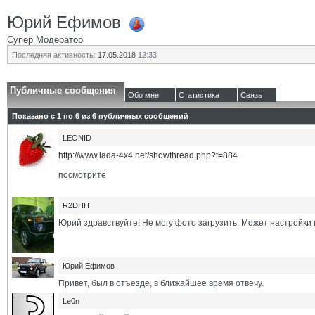
Юрий Ефимов
Супер Модератор
Последняя активность:
17.05.2018
12:33
Публичные сообщения
Обо мне
Статистика
Связь
Показано с 1 по
6
из
6
публичных сообщений
LEONID
http://www.lada-4x4.net/showthread.php?t=884
посмотрите
R2DHH
Юрий здравствуйте! Не могу фото загрузить. Может настройки
Юрий Ефимов
Привет, был в отъезде, в ближайшее время отвечу.
Le0n