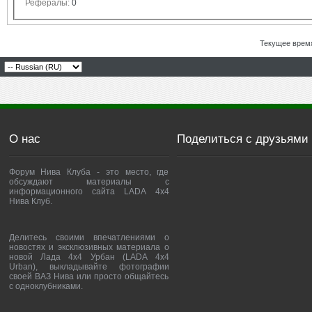
Рефералы:
0
Текущее врем
О нас
Поделиться с друзьями
Форум Нива Клуба - это место, где
обсуждают материалы с
информационного сайта LADA 4x4
Нива Клуб.
Делитесь своими впечатлениями о
новостях и эксклюзивных материала о
новой Лада 4х4 Урбан (LADA 4x4
Urban), выкладывайте фотографии
своей ВАЗ Нива или просто общайтесь
с одноклубниками.