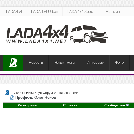
LADA 4x4
LADA 4x4 Urban
LADA 4x4 Special
Магазин
Новости
Наши тесты
Интервью
Фото
LADA 4x4 Нива Клуб Форум
>
Пользователи
Профиль Олег Чеков
Регистрация
Справка
Сообщество