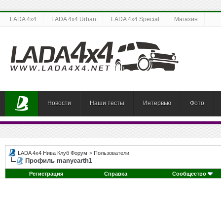
LADA 4x4
LADA 4x4 Urban
LADA 4x4 Special
Магазин
Новости
Наши тесты
Интервью
Фото
LADA 4x4 Нива Клуб Форум
>
Пользователи
Профиль manyearth1
Регистрация
Справка
Сообщество