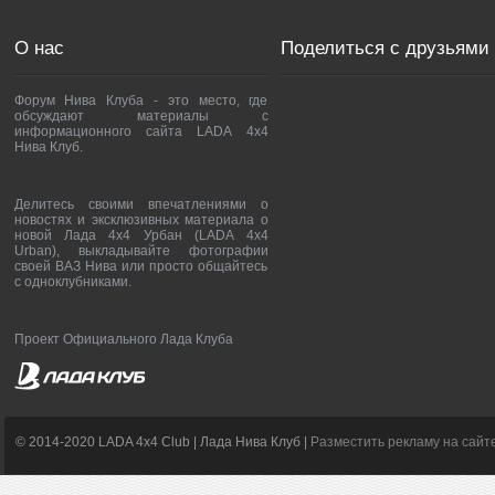
О нас
Поделиться с друзьями
Форум Нива Клуба - это место, где
обсуждают материалы с
информационного сайта LADA 4x4
Нива Клуб.
Делитесь своими впечатлениями о
новостях и эксклюзивных материала о
новой Лада 4х4 Урбан (LADA 4x4
Urban), выкладывайте фотографии
своей ВАЗ Нива или просто общайтесь
с одноклубниками.
Проект Официального Лада Клуба
© 2014-2020 LADA 4x4 Club | Лада Нива Клуб |
Разместить рекламу на сайт