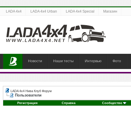
LADA 4x4
LADA 4x4 Urban
LADA 4x4 Special
Магазин
Новости
Наши тесты
Интервью
Фото
LADA 4x4 Нива Клуб Форум
Пользователи
Регистрация
Справка
Сообщество