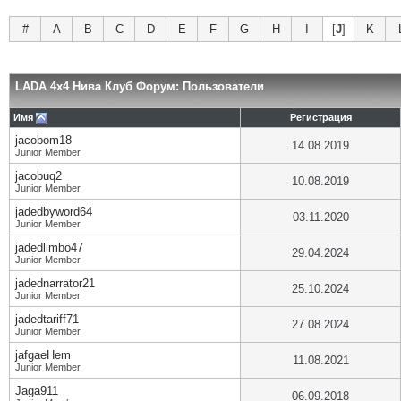
#
A
B
C
D
E
F
G
H
I
[
J
]
K
LADA 4x4 Нива Клуб Форум: Пользователи
Имя
Регистрация
jacobom18
14.08.2019
Junior Member
jacobuq2
10.08.2019
Junior Member
jadedbyword64
03.11.2020
Junior Member
jadedlimbo47
29.04.2024
Junior Member
jadednarrator21
25.10.2024
Junior Member
jadedtariff71
27.08.2024
Junior Member
jafgaeHem
11.08.2021
Junior Member
Jaga911
06.09.2018