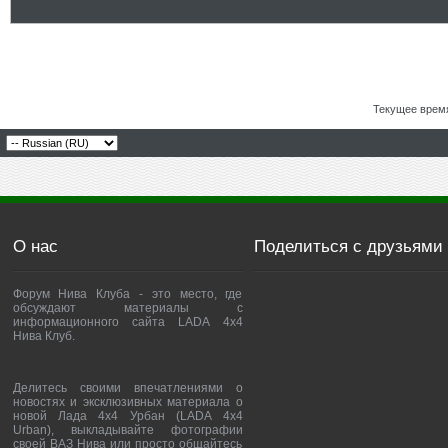
Текущее врем
О нас
Поделиться с друзьями
Форум Нива Клуба - это место, где
обсуждают материалы с
информационного сайта LADA 4x4
Нива Клуб.
Делитесь своими впечатлениями о
новостях и эксклюзивных материала о
новой Лада 4х4 Урбан (LADA 4x4
Urban), выкладывайте фотографии
своей ВАЗ Нива или просто общайтесь