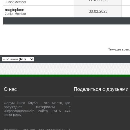
Junior Member
magicplace
30.03.2023
Junior Member
Текущее врем
О нас
Поделиться с друзьями
Форум Нива Клуба - это место, где
обсуждают материалы с
информационного сайта LADA 4x4
Нива Клуб.