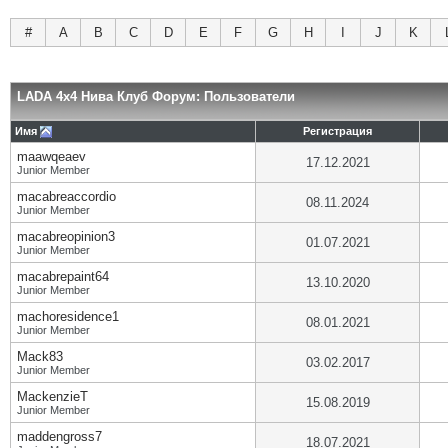
#
A
B
C
D
E
F
G
H
I
J
K
LADA 4x4 Нива Клуб Форум: Пользователи
Имя
Регистрация
maawqeaev
17.12.2021
Junior Member
macabreaccordio
08.11.2024
Junior Member
macabreopinion3
01.07.2021
Junior Member
macabrepaint64
13.10.2020
Junior Member
machoresidence1
08.01.2021
Junior Member
Mack83
03.02.2017
Junior Member
MackenzieT
15.08.2019
Junior Member
maddengross7
18.07.2021