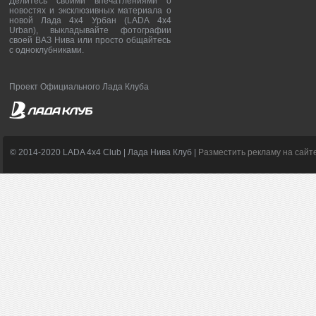
Делитесь своими впечатлениями о
новостях и эксклюзивных материала о
новой Лада 4х4 Урбан (LADA 4x4
Urban), выкладывайте фотографии
своей ВАЗ Нива или просто общайтесь
с одноклубниками.
Проект Официального Лада Клуба
© 2014-2020 LADA 4x4 Club | Лада Нива Клуб |
Разместить рекламу на сайт