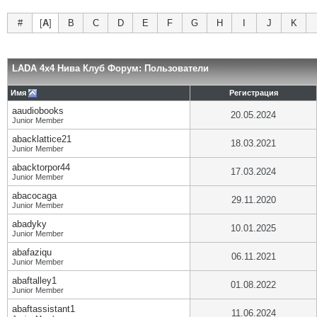
#
[
A
]
B
C
D
E
F
G
H
I
J
K
LADA 4x4 Нива Клуб Форум: Пользователи
Имя
Регистрация
aaudiobooks
20.05.2024
Junior Member
abacklattice21
18.03.2021
Junior Member
abacktorpor44
17.03.2024
Junior Member
abacocaga
29.11.2020
Junior Member
abadyky
10.01.2025
Junior Member
abafaziqu
06.11.2021
Junior Member
abaftalley1
01.08.2022
Junior Member
abaftassistant1
11.06.2024