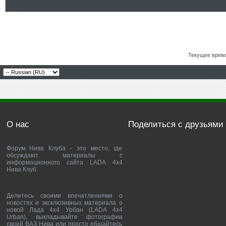
Текущее врем
О нас
Поделиться с друзьями
Форум Нива Клуба - это место, где
обсуждают материалы с
информационного сайта LADA 4x4
Нива Клуб.
Делитесь своими впечатлениями о
новостях и эксклюзивных материала о
новой Лада 4х4 Урбан (LADA 4x4
Urban), выкладывайте фотографии
своей ВАЗ Нива или просто общайтесь