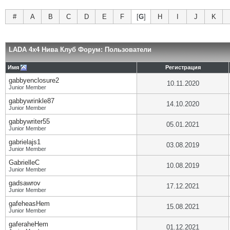
#
A
B
C
D
E
F
[
G
]
H
I
J
K
LADA 4x4 Нива Клуб Форум: Пользователи
Имя
Регистрация
gabbyenclosure2
10.11.2020
Junior Member
gabbywrinkle87
14.10.2020
Junior Member
gabbywriter55
05.01.2021
Junior Member
gabrielajs1
03.08.2019
Junior Member
GabrielleC
10.08.2019
Junior Member
gadsawrov
17.12.2021
Junior Member
gafeheasHem
15.08.2021
Junior Member
gaferaheHem
01.12.2021