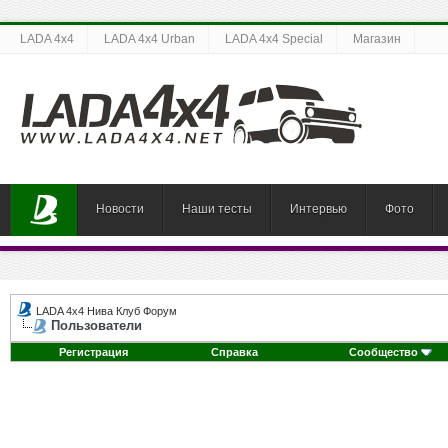
LADA 4x4
LADA 4x4 Urban
LADA 4x4 Special
Магазин
Новости
Наши тесты
Интервью
Фото
LADA 4x4 Нива Клуб Форум
Пользователи
Регистрация
Справка
Сообщество