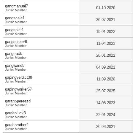
gangmanual7
01.10.2020
Junior Member
gangscale1
30.07.2021
Junior Member
gangspirit1
19.01.2022
Junior Member
gangsucker6
11.04.2023
Junior Member
gangtruck
28.01.2022
Junior Member
gangwane5
04.09.2022
Junior Member
gapingverdict38
11.09.2020
Junior Member
gapingworker57
25.07.2025
Junior Member
garant-pereezd
14.03.2023
Junior Member
gardenluck3
22.01.2024
Junior Member
gardenrather2
20.03.2021
Junior Member