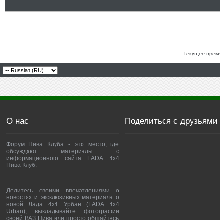
Текущее врем
О нас
Поделиться с друзьями
Форум Нива Клуба - это место, где
обсуждают материалы с
информационного сайта LADA 4x4
Нива Клуб.
Делитесь своими впечатлениями о
новостях и эксклюзивных материала о
новой Лада 4х4 Урбан (LADA 4x4
Urban), выкладывайте фотографии
своей ВАЗ Нива или просто общайтесь