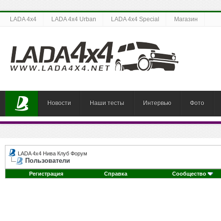
LADA 4x4
LADA 4x4 Urban
LADA 4x4 Special
Магазин
Новости
Наши тесты
Интервью
Фото
LADA 4x4 Нива Клуб Форум
Пользователи
Регистрация
Справка
Сообщество