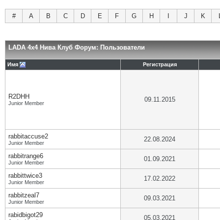
#
A
B
C
D
E
F
G
H
I
J
K
LADA 4x4 Нива Клуб Форум: Пользователи
Имя
Регистрация
R2DHH
09.11.2015
Junior Member
rabbitaccuse2
22.08.2024
Junior Member
rabbitrange6
01.09.2021
Junior Member
rabbittwice3
17.02.2022
Junior Member
rabbitzeal7
09.03.2021
Junior Member
rabidbigot29
05.03.2021