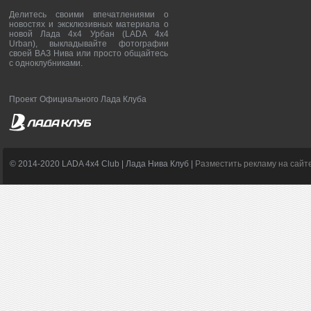
Делитесь своими впечатлениями о
новостях и эксклюзивных материала о
новой Лада 4х4 Урбан (LADA 4x4
Urban), выкладывайте фотографии
своей ВАЗ Нива или просто общайтесь
с одноклубниками.
Проект Официального Лада Клуба
© 2014-2020 LADA 4x4 Club | Лада Нива Клуб |
Разместить рекламу на сайт