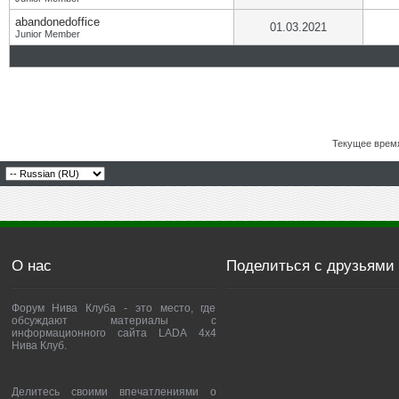
abandonedoffice
01.03.2021
Junior Member
Текущее врем
О нас
Поделиться с друзьями
Форум Нива Клуба - это место, где
обсуждают материалы с
информационного сайта LADA 4x4
Нива Клуб.
Делитесь своими впечатлениями о