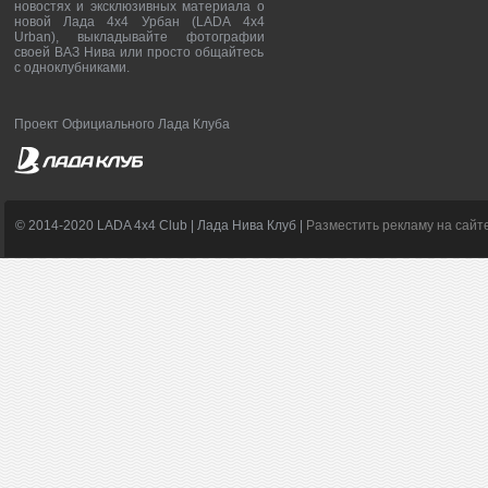
новостях и эксклюзивных материала о
новой Лада 4х4 Урбан (LADA 4x4
Urban), выкладывайте фотографии
своей ВАЗ Нива или просто общайтесь
с одноклубниками.
Проект Официального Лада Клуба
© 2014-2020 LADA 4x4 Club | Лада Нива Клуб |
Разместить рекламу на сайт