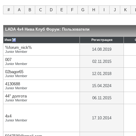
#
A
B
C
D
E
F
G
H
I
J
K
LADA 4x4 Нива Клуб Форум: Пользователи
Имя
Регистрация
%forum_nick%
14.08.2019
Junior Member
007
02.11.2015
Junior Member
02bagor65
12.01.2018
Junior Member
4130688
15.04.2024
Junior Member
44° долгота
06.11.2015
Junior Member
4х4
17.10.2014
Junior Member