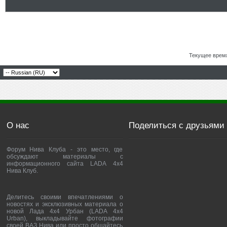
Текущее врем
О нас
Поделиться с друзьями
Форум Нива Клуба - это место, где
обсуждают материалы с
информационного сайта LADA 4x4
Нива Клуб.
Делитесь своими впечатлениями о
новостях и эксклюзивных материала о
новой Лада 4х4 Урбан (LADA 4x4
Urban), выкладывайте фотографии
своей ВАЗ Нива или просто общайтесь