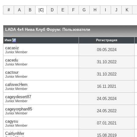
#
A
B
[
C
]
D
E
F
G
H
I
J
K
LADA 4x4 Нива Клуб Форум: Пользователи
Имя
Регистрация
cacasiz
09.05.2024
Junior Member
cacedu
31.10.2022
Junior Member
cactour
31.10.2022
Junior Member
cafovecHem
16.11.2021
Junior Member
cageydesert87
24.05.2024
Junior Member
cageyorphan85
24.05.2022
Junior Member
cagysu
07.01.2021
Junior Member
CaitlynMer
15.08.2019