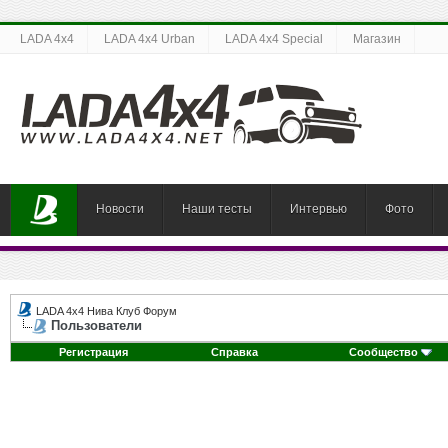
LADA 4x4
LADA 4x4 Urban
LADA 4x4 Special
Магазин
Новости
Наши тесты
Интервью
Фото
LADA 4x4 Нива Клуб Форум
Пользователи
Регистрация
Справка
Сообщество