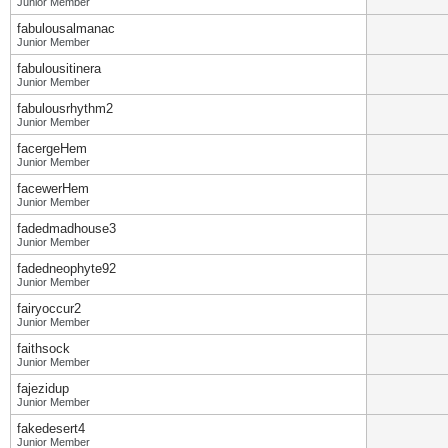
Junior Member
fabulousalmanac
Junior Member
fabulousitinera
Junior Member
fabulousrhythm2
Junior Member
facergeHem
Junior Member
facewerHem
Junior Member
fadedmadhouse3
Junior Member
fadedneophyte92
Junior Member
fairyoccur2
Junior Member
faithsock
Junior Member
fajezidup
Junior Member
fakedesert4
Junior Member