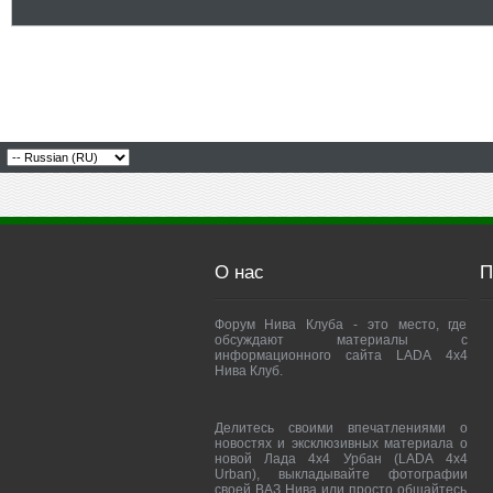
О нас
П
Форум Нива Клуба - это место, где
обсуждают материалы с
информационного сайта LADA 4x4
Нива Клуб.
Делитесь своими впечатлениями о
новостях и эксклюзивных материала о
новой Лада 4х4 Урбан (LADA 4x4
Urban), выкладывайте фотографии
своей ВАЗ Нива или просто общайтесь