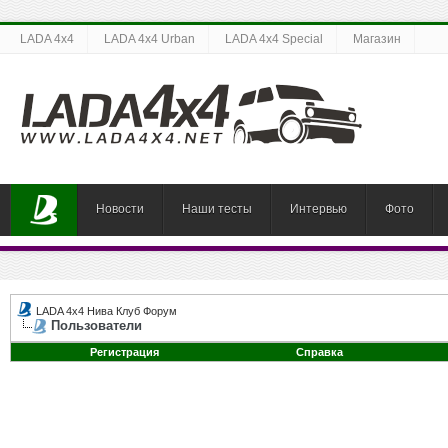
LADA 4x4
LADA 4x4 Urban
LADA 4x4 Special
Магазин
Новости
Наши тесты
Интервью
Фото
LADA 4x4 Нива Клуб Форум
Пользователи
Регистрация
Справка