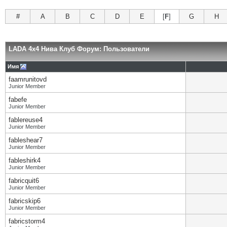
#
A
B
C
D
E
[
F
]
G
H
LADA 4x4 Нива Клуб Форум: Пользователи
Имя
faamrunitovd
Junior Member
fabefe
Junior Member
fablereuse4
Junior Member
fableshear7
Junior Member
fableshirk4
Junior Member
fabricquit6
Junior Member
fabricskip6
Junior Member
fabricstorm4