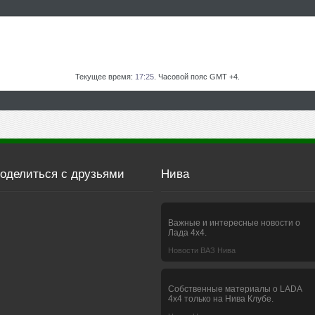
Текущее время:
17:25
. Часовой пояс GMT +4.
оделиться с друзьями
Нива
Важные и интересные новости о
Лада 4х4.
Новости ВАЗ Нива
Собственные материалы о LADA
4x4 только на Нива Клубе.