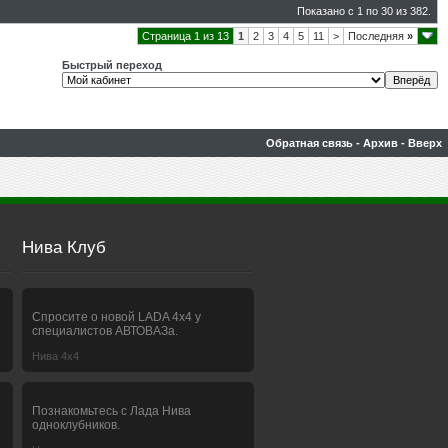
Показано с 1 по 30 из 382.
Страница 1 из 13
1
2
3
4
5
11
>
Последняя
»
Быстрый переход
Обратная связь
-
Архив
-
Вверх
Нива Клуб
Спросите о новой LADA 4x4 у
специалистов АВТОВАЗа.
Нива 4х4
Познакомьтесь с Лада Нива
одноклубников.