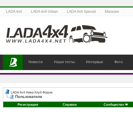
LADA 4x4
LADA 4x4 Urban
LADA 4x4 Special
Магазин
Новости
Наши тесты
Интервью
Фото
LADA 4x4 Нива Клуб Форум
Пользователи
Регистрация
Справка
Сообщество