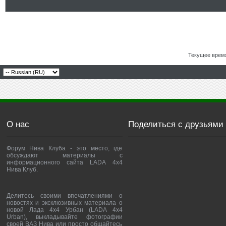
Текущее врем
О нас
Поделиться с друзьями
Форум Нива Клуба - это место, где
обсуждают материалы с
информационного сайта LADA 4x4
Нива Клуб.
Делитесь своими впечатлениями о
новостях и эксклюзивных материала о
новой Лада 4х4 Урбан (LADA 4x4
Urban), выкладывайте фотографии
своей ВАЗ Нива или просто общайтесь