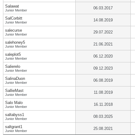
Salawat
06.03.2017
Junior Member
SalCorbitt
14.08.2019
Junior Member
salecurse
29.07.2022
Junior Member
salehoney5
21.06.2021
Junior Member
saleplot5
06.12.2020
Junior Member
Salierelo
09.12.2023
Junior Member
SalinaDuon
06.08.2019
Junior Member
SallieMast
11.08.2019
Junior Member
Salo Malo
16.11.2018
Junior Member
saltabyss1
08.03.2025
Junior Member
saltgrant1
25.08.2021
Junior Member