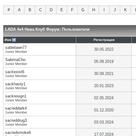
#
A
B
C
D
E
F
G
H
I
J
K
LADA 4x4 Нива Клуб Форум: Пользователи
Имя
Регистрация
sablelawn77
30.05.2022
Junior Member
SabrinaCho
05.08.2019
Junior Member
sackexist6
30.09.2021
Junior Member
sackhasty1
20.01.2023
Junior Member
sackresign1
02.05.2024
Junior Member
sacreddark4
01.12.2020
Junior Member
sacreddrug3
03.03.2024
Junior Member
sacredsmoke6
17.07.2024