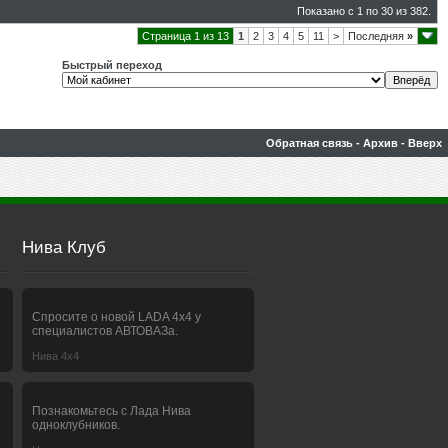
Показано с 1 по 30 из 382.
Страница 1 из 13
1
2
3
4
5
11
>
Последняя
»
Быстрый переход
Обратная связь
-
Архив
-
Вверх
Нива Клуб
Спросите о новой LADA 4x4 у
специалистов АВТОВАЗа.
Нива 4х4
Познакомьтесь с Лада Нива
одноклубников.