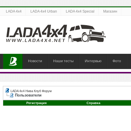
LADA 4x4
LADA 4x4 Urban
LADA 4x4 Special
Магазин
Новости
Наши тесты
Интервью
Фото
LADA 4x4 Нива Клуб Форум
Пользователи
Регистрация
Справка