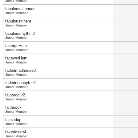
Junior Member
fabulousalmanac
Junior Member
fabulousitinera
Junior Member
fabulousrhythm2
Junior Member
facergeHem
Junior Member
facewerHem
Junior Member
fadedmadhouse3
Junior Member
fadedneophyte92
Junior Member
fairyoccur2
Junior Member
faithsock
Junior Member
fajezidup
Junior Member
fakedesert4
Junior Member