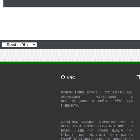
О нас
П
Форум Нива Клуба - это место, где
обсуждают материалы с
информационного сайта LADA 4x4
Нива Клуб.
Делитесь своими впечатлениями о
новостях и эксклюзивных материала о
новой Лада 4х4 Урбан (LADA 4x4
Urban), выкладывайте фотографии
своей ВАЗ Нива или просто общайтесь