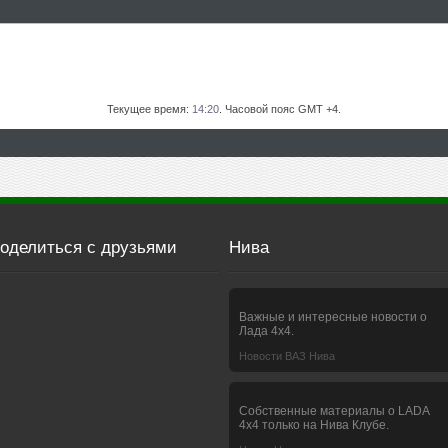
Текущее время:
14:20
. Часовой пояс GMT +4.
оделиться с друзьями
Нива
Важные и интересные новости о
Лада 4х4.
Новости ВАЗ Нива
Собственные материалы о LADA
4x4 только на Нива Клубе.