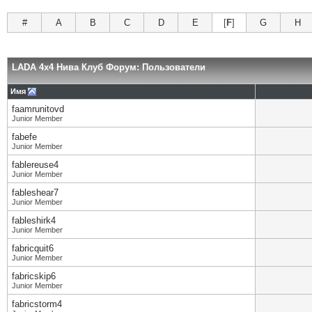
#
A
B
C
D
E
[
F
]
G
H
LADA 4x4 Нива Клуб Форум: Пользователи
Имя
faamrunitovd
Junior Member
fabefe
Junior Member
fablereuse4
Junior Member
fableshear7
Junior Member
fableshirk4
Junior Member
fabricquit6
Junior Member
fabricskip6
Junior Member
fabricstorm4