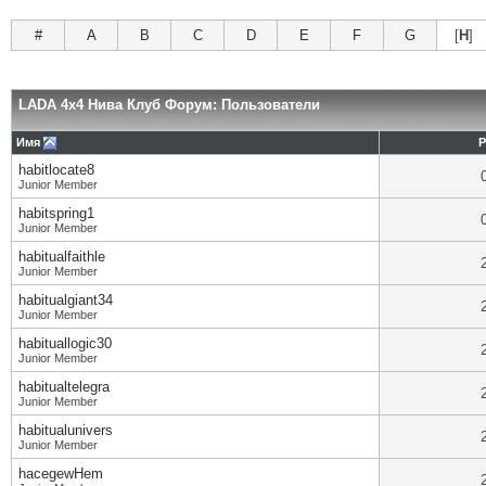
#
A
B
C
D
E
F
G
[
H
]
LADA 4x4 Нива Клуб Форум: Пользователи
Имя
Р
habitlocate8
Junior Member
habitspring1
Junior Member
habitualfaithle
Junior Member
habitualgiant34
Junior Member
habituallogic30
Junior Member
habitualtelegra
Junior Member
habitualunivers
Junior Member
hacegewHem