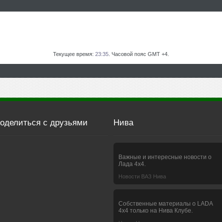
Текущее время:
23:35
. Часовой пояс GMT +4.
оделиться с друзьями
Нива
Важные и интересные новости о
Лада 4х4.
Новости ВАЗ Нива
Собственные материалы о LADA
4x4 только на Нива Клубе.