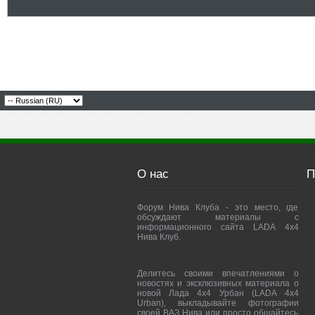
О нас
П
Форум Нива Клуба - это место, где
обсуждают материалы с
информационного сайта LADA 4x4
Нива Клуб.
Делитесь своими впечатлениями о
новостях и эксклюзивных материала о
новой Лада 4х4 Урбан (LADA 4x4
Urban), выкладывайте фотографии
своей ВАЗ Нива или просто общайтесь