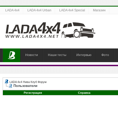
LADA 4x4
LADA 4x4 Urban
LADA 4x4 Special
Магазин
Новости
Наши тесты
Интервью
Фото
LADA 4x4 Нива Клуб Форум
Пользователи
Регистрация
Справка