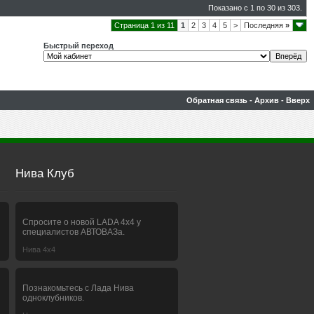
Показано с 1 по 30 из 303.
Страница 1 из 11
1
2
3
4
5
>
Последняя
»
Быстрый переход
Обратная связь
-
Архив
-
Вверх
Нива Клуб
Спросите о новой LADA 4x4 у
специалистов АВТОВАЗа.
Нива 4х4
Познакомьтесь с Лада Нива
одноклубников.