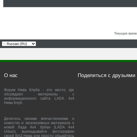
Текущее врем
О нас
Поделиться с друзьями
Форум Нива Клуба - это место, где
обсуждают материалы с
информационного сайта LADA 4x4
Нива Клуб.
Делитесь своими впечатлениями о
новостях и эксклюзивных материала о
новой Лада 4х4 Урбан (LADA 4x4
Urban), выкладывайте фотографии
своей ВАЗ Нива или просто общайтесь