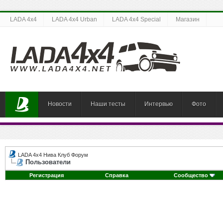
LADA 4x4
LADA 4x4 Urban
LADA 4x4 Special
Магазин
Новости
Наши тесты
Интервью
Фото
LADA 4x4 Нива Клуб Форум
Пользователи
Регистрация
Справка
Сообщество