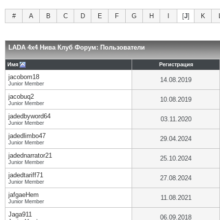
#
A
B
C
D
E
F
G
H
I
[
J
]
K
LADA 4x4 Нива Клуб Форум: Пользователи
Имя
Регистрация
jacobom18
14.08.2019
Junior Member
jacobuq2
10.08.2019
Junior Member
jadedbyword64
03.11.2020
Junior Member
jadedlimbo47
29.04.2024
Junior Member
jadednarrator21
25.10.2024
Junior Member
jadedtariff71
27.08.2024
Junior Member
jafgaeHem
11.08.2021
Junior Member
Jaga911
06.09.2018