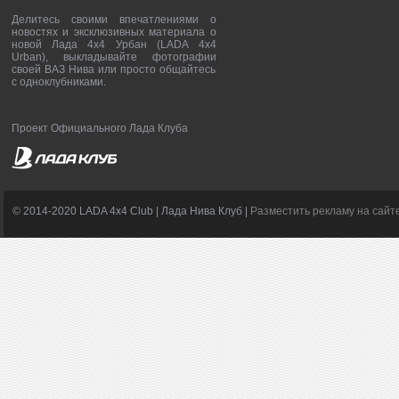
Делитесь своими впечатлениями о
новостях и эксклюзивных материала о
новой Лада 4х4 Урбан (LADA 4x4
Urban), выкладывайте фотографии
своей ВАЗ Нива или просто общайтесь
с одноклубниками.
Проект Официального Лада Клуба
© 2014-2020 LADA 4x4 Club | Лада Нива Клуб |
Разместить рекламу на сайт