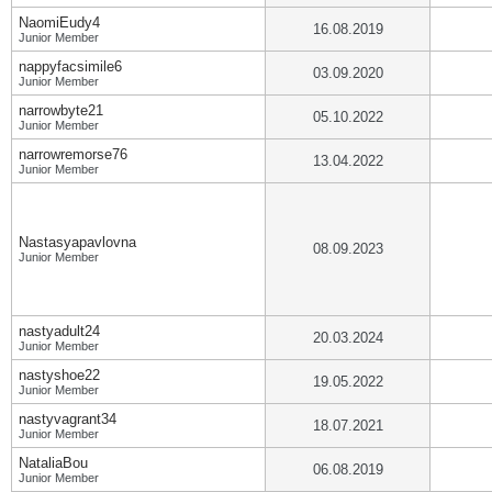
NaomiEudy4
16.08.2019
Junior Member
nappyfacsimile6
03.09.2020
Junior Member
narrowbyte21
05.10.2022
Junior Member
narrowremorse76
13.04.2022
Junior Member
Nastasyapavlovna
08.09.2023
Junior Member
nastyadult24
20.03.2024
Junior Member
nastyshoe22
19.05.2022
Junior Member
nastyvagrant34
18.07.2021
Junior Member
NataliaBou
06.08.2019
Junior Member