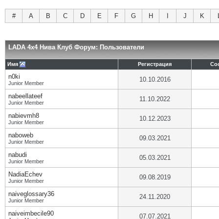
#
A
B
C
D
E
F
G
H
I
J
K
LADA 4x4 Нива Клуб Форум: Пользователи
Имя
Регистрация
Со
n0ki
10.10.2016
Junior Member
nabeellateef
11.10.2022
Junior Member
nabievmh8
10.12.2023
Junior Member
naboweb
09.03.2021
Junior Member
nabudi
05.03.2021
Junior Member
NadiaEchev
09.08.2019
Junior Member
naiveglossary36
24.11.2020
Junior Member
naiveimbecile90
07.07.2021