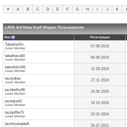
#
A
B
C
D
E
F
G
H
I
J
K
LADA 4x4 Нива Клуб Форум: Пользователи
Имя
Регистрация
TabathaShr
07.08.2019
Junior Member
tabathavu60
06.08.2019
Junior Member
taboohitch91
11.09.2024
Junior Member
taciiydran
27.11.2024
Junior Member
tacitbelfry86
20.06.2025
Junior Member
tacitdye42
19.10.2020
Junior Member
tacitpiffle75
20.02.2024
Junior Member
tacittimetable8
26.07.2021