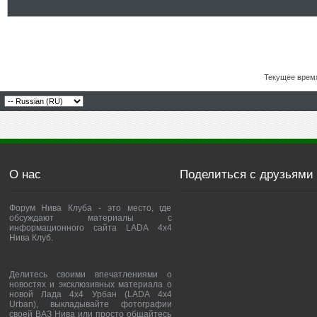
Текущее врем
О нас
Поделиться с друзьями
Форум Нива Клуба - это место, где
обсуждают материалы с
информационного сайта LADA 4x4
Нива Клуб.
Делитесь своими впечатлениями о
новостях и эксклюзивных материала о
новой Лада 4х4 Урбан (LADA 4x4
Urban), выкладывайте фотографии
своей ВАЗ Нива или просто общайтесь