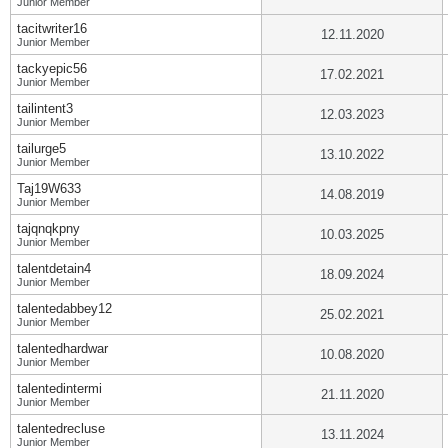
Junior Member
tacitwriter16
12.11.2020
Junior Member
tackyepic56
17.02.2021
Junior Member
tailintent3
12.03.2023
Junior Member
tailurge5
13.10.2022
Junior Member
Taj19W633
14.08.2019
Junior Member
tajqnqkpny
10.03.2025
Junior Member
talentdetain4
18.09.2024
Junior Member
talentedabbey12
25.02.2021
Junior Member
talentedhardwar
10.08.2020
Junior Member
talentedintermi
21.11.2020
Junior Member
talentedrecluse
13.11.2024
Junior Member