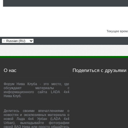
Текущее врем
О нас
Поделиться с друзьями
Форум Нива Клуба - это место, где
обсуждают материалы с
информационного сайта LADA 4x4
Нива Клуб.
Делитесь своими впечатлениями о
новостях и эксклюзивных материала о
новой Лада 4х4 Урбан (LADA 4x4
Urban), выкладывайте фотографии
своей ВАЗ Нива или просто общайтесь