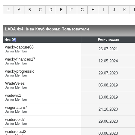
#
A
B
C
D
E
F
G
H
I
J
K
LADA 4x4 Нива Клуб Форум: Пользователи
Имя
Регистрация
wackycapture68
26.07.2021
Junior Member
wackyfinances17
12.05.2024
Junior Member
wackyprogressio
29.07.2020
Junior Member
WadeVelez
05.08.2019
Junior Member
wadewx1
13.08.2019
Junior Member
wagenature7
24.10.2020
Junior Member
waitercold7
29.06.2023
Junior Member
waitererect2
08.06.2023