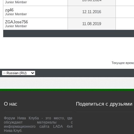
Junior Member
zg46
12.11.2016
Junior Member
ZGAJose756
11.08.2019
Junior Member
Текущее врем
О нас
Поделиться с друзьями
Форум Нива Клуба - это место, где
обсуждают материалы с
информационного сайта LADA 4x4
Нива Клуб.