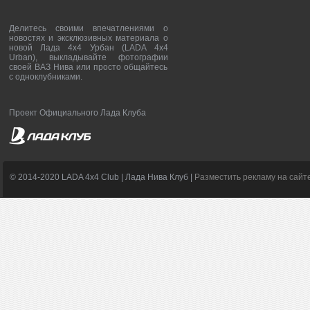
Делитесь своими впечатлениями о
новостях и эксклюзивных материала о
новой Лада 4х4 Урбан (LADA 4x4
Urban), выкладывайте фотографии
своей ВАЗ Нива или просто общайтесь
с одноклубниками.
Проект Официального Лада Клуба
© 2014-2020 LADA 4x4 Club | Лада Нива Клуб |
Разместить рекламу на сайт