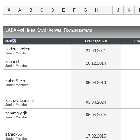
#
A
B
C
D
E
F
G
H
I
J
K
LADA 4x4 Нива Клуб Форум: Пользователи
Имя
Регистрация
Со
zaderasirHem
21.09.2021
Junior Member
zahar71
16.12.2014
Junior Member
ZaharStein
05.04.2019
Junior Member
zakazkuperucat
03.04.2024
Junior Member
zammgiykjb
06.05.2025
Junior Member
zamok56
17.02.2015
Junior Member