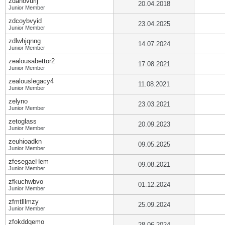
zdanovurij
20.04.2018
Junior Member
zdcoybvyid
23.04.2025
Junior Member
zdlwhjqnng
14.07.2024
Junior Member
zealousabettor2
17.08.2021
Junior Member
zealouslegacy4
11.08.2021
Junior Member
zelyno
23.03.2021
Junior Member
zetoglass
20.09.2023
Junior Member
zeuhioadkn
09.05.2025
Junior Member
zfesegaeHem
09.08.2021
Junior Member
zfkuchwbvo
01.12.2024
Junior Member
zfmtlllmzy
25.09.2024
Junior Member
zfokddqemo
28.06.2024