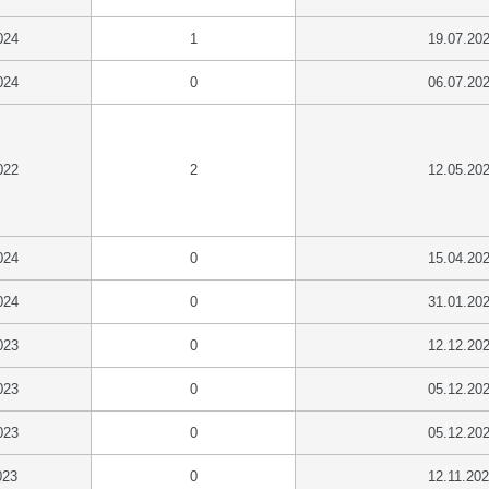
024
1
19.07.20
024
0
06.07.20
022
2
12.05.20
024
0
15.04.20
024
0
31.01.20
023
0
12.12.20
023
0
05.12.20
023
0
05.12.20
023
0
12.11.20