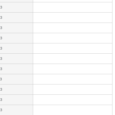
23
23
23
23
23
23
23
23
23
23
23