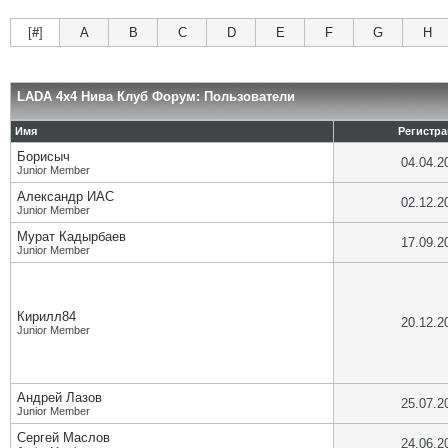
[
#
]
A
B
C
D
E
F
G
H
LADA 4x4 Нива Клуб Форум: Пользователи
Имя
Регистр
Борисыч
04.04.2
Junior Member
Александр ИАС
02.12.2
Junior Member
Мурат Кадырбаев
17.09.2
Junior Member
Кирилл84
20.12.2
Junior Member
Андрей Лазов
25.07.2
Junior Member
Сергей Маслов
24.06.2