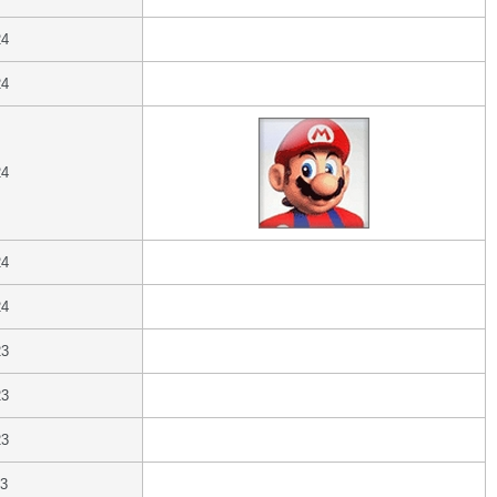
24
24
24
24
24
23
23
23
23