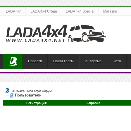
LADA 4x4
LADA 4x4 Urban
LADA 4x4 Special
Магазин
Новости
Наши тесты
Интервью
Фото
LADA 4x4 Нива Клуб Форум
Пользователи
Регистрация
Справка