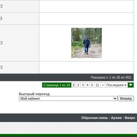
23
23
23
23
Показано с 1 по 30 из 452.
Страница 1 из 16
1
2
3
4
5
11
>
Последняя
»
Быстрый переход
Обратная связь
-
Архив
-
Вверх