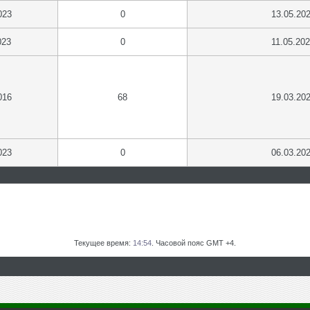
023
0
13.05.20
023
0
11.05.20
016
68
19.03.20
023
0
06.03.20
Текущее время:
14:54
. Часовой пояс GMT +4.