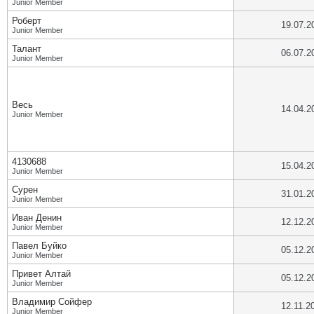
Junior Member
Роберт
19.07.2
Junior Member
Талант
06.07.2
Junior Member
Весь
14.04.2
Junior Member
4130688
15.04.2
Junior Member
Сурен
31.01.2
Junior Member
Иван Денин
12.12.2
Junior Member
Павел Буйко
05.12.2
Junior Member
Привет Алтай
05.12.2
Junior Member
Владимир Сойфер
12.11.2
Junior Member