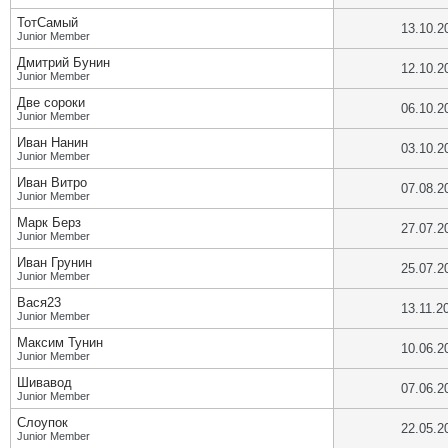
ТотСамый
13.10.2
Junior Member
Дмитрий Бунин
12.10.2
Junior Member
Две сороки
06.10.2
Junior Member
Иван Нанин
03.10.2
Junior Member
Иван Витро
07.08.2
Junior Member
Марк Берз
27.07.2
Junior Member
Иван Грунин
25.07.2
Junior Member
Вася23
13.11.2
Junior Member
Максим Тунин
10.06.2
Junior Member
Шивавод
07.06.2
Junior Member
Слоупок
22.05.2
Junior Member