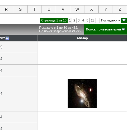
R
S
T
U
V
W
X
Y
Z
Страница 1 из 16
1
2
3
4
5
11
>
Последняя
»
Показано с 1 по 30 из 452.
Поиск пользователей
На поиск затрачено
0.21
сек.
зит
Аватар
25
24
24
24
24
24