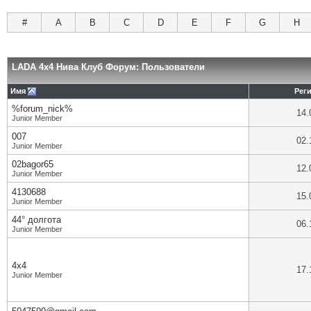
#
A
B
C
D
E
F
G
H
LADA 4x4 Нива Клуб Форум: Пользователи
Имя
Рег
%forum_nick%
14.
Junior Member
007
02.
Junior Member
02bagor65
12.
Junior Member
4130688
15.
Junior Member
44° долгота
06.
Junior Member
4х4
17.
Junior Member