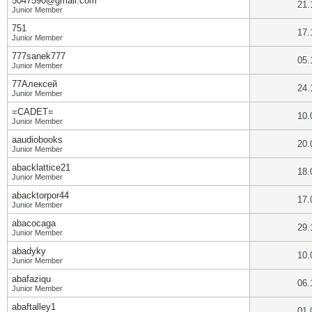
5047590@gmail.com
21.
Junior Member
751
17.
Junior Member
777sanek777
05.
Junior Member
77Алексей
24.
Junior Member
=CADET=
10.
Junior Member
aaudiobooks
20.
Junior Member
abacklattice21
18.
Junior Member
abacktorpor44
17.
Junior Member
abacocaga
29.
Junior Member
abadyky
10.
Junior Member
abafaziqu
06.
Junior Member
abaftalley1
01.