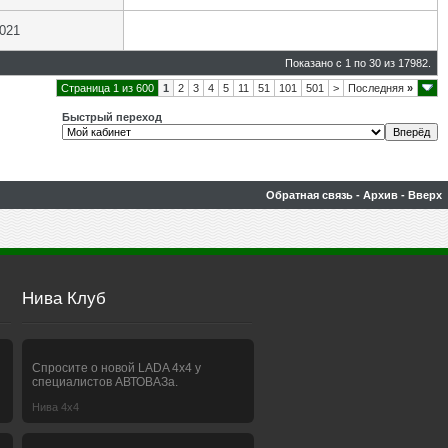
2021
Показано с 1 по 30 из 17982.
Страница 1 из 600
1
2
3
4
5
11
51
101
501
>
Последняя
»
Быстрый переход
Обратная связь
-
Архив
-
Вверх
Нива Клуб
Спросите о новой LADA 4x4 у
специалистов АВТОВАЗа.
Нива 4х4