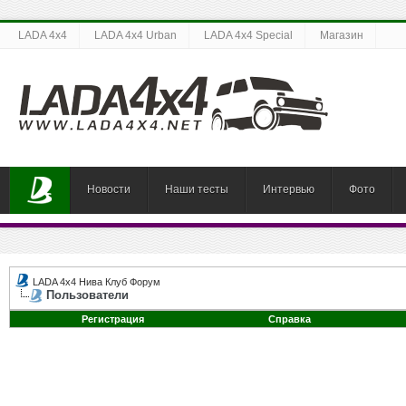
LADA 4x4
LADA 4x4 Urban
LADA 4x4 Special
Магазин
Новости
Наши тесты
Интервью
Фото
LADA 4x4 Нива Клуб Форум
Пользователи
Регистрация
Справка