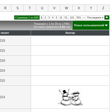
R
S
T
U
V
W
X
Y
Z
Страница 1 из 600
1
2
3
4
5
11
51
101
501
>
Последняя
»
Показано с 1 по 30 из 17982.
Поиск пользователей
На поиск затрачено
0.02
сек.
 визит
Аватар
2019
2015
2018
2024
2015
2014