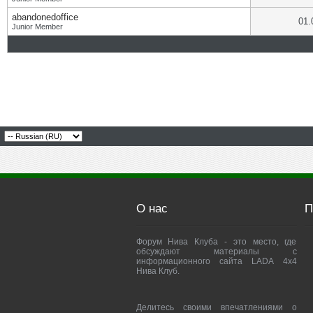
abandonedoffice
01.
Junior Member
О нас
П
Форум Нива Клуба - это место, где
обсуждают материалы с
информационного сайта LADA 4x4
Нива Клуб.
Делитесь своими впечатлениями о