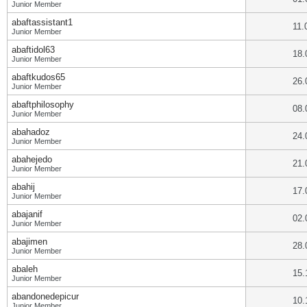
Junior Member
abaftassistant1
11.
Junior Member
abaftidol63
18.
Junior Member
abaftkudos65
26.
Junior Member
abaftphilosophy
08.
Junior Member
abahadoz
24.
Junior Member
abahejedo
21.
Junior Member
abahij
17.
Junior Member
abajanif
02.
Junior Member
abajimen
28.
Junior Member
abaleh
15.
Junior Member
abandonedepicur
10.
Junior Member