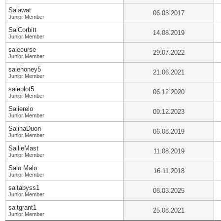
Salawat
06.03.2017
Junior Member
SalCorbitt
14.08.2019
Junior Member
salecurse
29.07.2022
Junior Member
salehoney5
21.06.2021
Junior Member
saleplot5
06.12.2020
Junior Member
Salierelo
09.12.2023
Junior Member
SalinaDuon
06.08.2019
Junior Member
SallieMast
11.08.2019
Junior Member
Salo Malo
16.11.2018
Junior Member
saltabyss1
08.03.2025
Junior Member
saltgrant1
25.08.2021
Junior Member