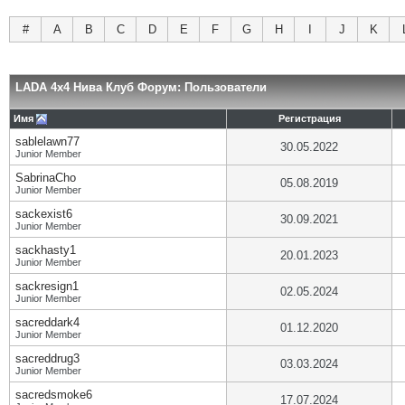
#
A
B
C
D
E
F
G
H
I
J
K
LADA 4x4 Нива Клуб Форум: Пользователи
Имя
Регистрация
sablelawn77
30.05.2022
Junior Member
SabrinaCho
05.08.2019
Junior Member
sackexist6
30.09.2021
Junior Member
sackhasty1
20.01.2023
Junior Member
sackresign1
02.05.2024
Junior Member
sacreddark4
01.12.2020
Junior Member
sacreddrug3
03.03.2024
Junior Member
sacredsmoke6
17.07.2024