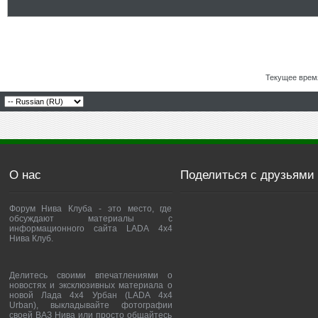
Текущее врем
О нас
Поделиться с друзьями
Форум Нива Клуба - это место, где
обсуждают материалы с
информационного сайта LADA 4x4
Нива Клуб.
Делитесь своими впечатлениями о
новостях и эксклюзивных материала о
новой Лада 4х4 Урбан (LADA 4x4
Urban), выкладывайте фотографии
своей ВАЗ Нива или просто общайтесь