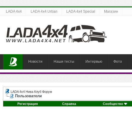
LADA 4x4
LADA 4x4 Urban
LADA 4x4 Special
Магазин
Новости
Наши тесты
Интервью
Фото
LADA 4x4 Нива Клуб Форум
Пользователи
Регистрация
Справка
Сообщество