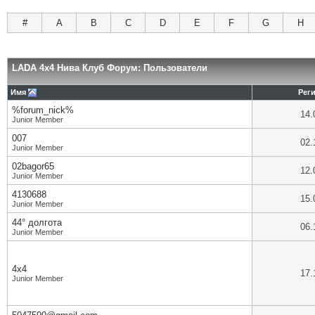
#
A
B
C
D
E
F
G
H
LADA 4x4 Нива Клуб Форум: Пользователи
Имя
Рег
%forum_nick%
14.
Junior Member
007
02.
Junior Member
02bagor65
12.
Junior Member
4130688
15.
Junior Member
44° долгота
06.
Junior Member
4х4
17.
Junior Member