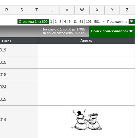
R
S
T
U
V
W
X
Y
Z
Страница 1 из 600
1
2
3
4
5
11
51
101
501
>
Последняя
»
Показано с 1 по 30 из 17987.
Поиск пользователей
На поиск затрачено
0.02
сек.
 визит
Аватар
2019
2015
2018
2024
2015
2014