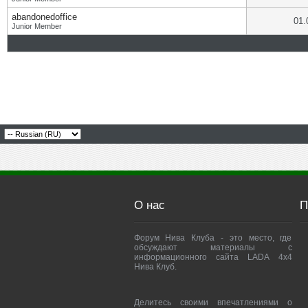
abandonedoffice
01.
Junior Member
О нас
П
Форум Нива Клуба - это место, где
обсуждают материалы с
информационного сайта LADA 4x4
Нива Клуб.
Делитесь своими впечатлениями о