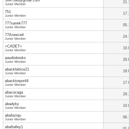
5047590@gmail.com
21.
Junior Member
751
17.
Junior Member
777sanek777
05.
Junior Member
77Алексей
24.
Junior Member
=CADET=
10.
Junior Member
aaudiobooks
20.
Junior Member
abacklattice21
18.
Junior Member
abacktorpor44
17.
Junior Member
abacocaga
29.
Junior Member
abadyky
10.
Junior Member
abafaziqu
06.
Junior Member
abaftalley1
01.