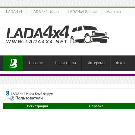
LADA 4x4
LADA 4x4 Urban
LADA 4x4 Special
Магазин
Новости
Наши тесты
Интервью
Фото
LADA 4x4 Нива Клуб Форум
Пользователи
Регистрация
Справка