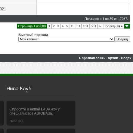
2021
Показано с 1 по 30 из 17987.
Страница 1 из 600
1
2
3
4
5
11
51
101
501
>
Последняя
»
Быстрый переход
Обратная связь
-
Архив
-
Вверх
Нива Клуб
Спросите о новой LADA 4x4 у
специалистов АВТОВАЗа.
Нива 4х4