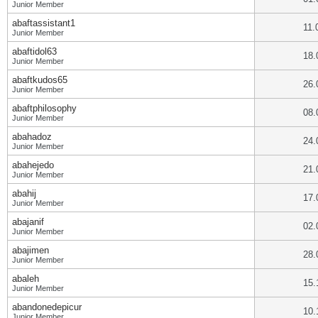
Junior Member
abaftassistant1
11.
Junior Member
abaftidol63
18.
Junior Member
abaftkudos65
26.
Junior Member
abaftphilosophy
08.
Junior Member
abahadoz
24.
Junior Member
abahejedo
21.
Junior Member
abahij
17.
Junior Member
abajanif
02.
Junior Member
abajimen
28.
Junior Member
abaleh
15.
Junior Member
abandonedepicur
10.
Junior Member