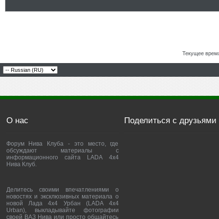
Текущее врем
О нас
Поделиться с друзьями
Форум Нива Клуба - это место, где
обсуждают материалы с
информационного сайта LADA 4x4
Нива Клуб.
Делитесь своими впечатлениями о
новостях и эксклюзивных материала о
новой Лада 4х4 Урбан (LADA 4x4
Urban), выкладывайте фотографии
своей ВАЗ Нива или просто общайтесь