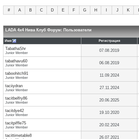
#
A
B
C
D
E
F
G
H
I
J
K
LADA 4x4 Нива Клуб Форум: Пользователи
Имя
Регистрация
TabathaShr
07.08.2019
Junior Member
tabathavu60
06.08.2019
Junior Member
taboohitch91
11.09.2024
Junior Member
taciiydran
27.11.2024
Junior Member
tacitbelfry86
20.06.2025
Junior Member
tacitdye42
19.10.2020
Junior Member
tacitpiffle75
20.02.2024
Junior Member
tacittimetable8
26.07.2021