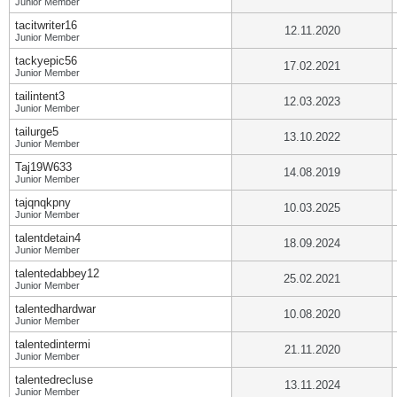
Junior Member
tacitwriter16
12.11.2020
Junior Member
tackyepic56
17.02.2021
Junior Member
tailintent3
12.03.2023
Junior Member
tailurge5
13.10.2022
Junior Member
Taj19W633
14.08.2019
Junior Member
tajqnqkpny
10.03.2025
Junior Member
talentdetain4
18.09.2024
Junior Member
talentedabbey12
25.02.2021
Junior Member
talentedhardwar
10.08.2020
Junior Member
talentedintermi
21.11.2020
Junior Member
talentedrecluse
13.11.2024
Junior Member