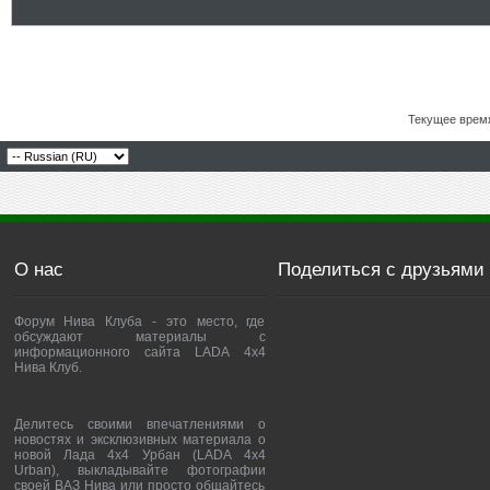
Текущее врем
О нас
Поделиться с друзьями
Форум Нива Клуба - это место, где
обсуждают материалы с
информационного сайта LADA 4x4
Нива Клуб.
Делитесь своими впечатлениями о
новостях и эксклюзивных материала о
новой Лада 4х4 Урбан (LADA 4x4
Urban), выкладывайте фотографии
своей ВАЗ Нива или просто общайтесь