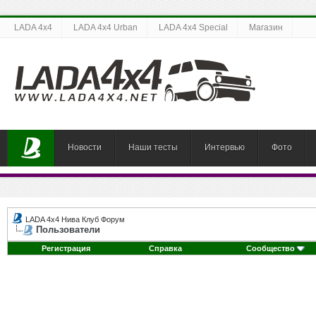
LADA 4x4
LADA 4x4 Urban
LADA 4x4 Special
Магазин
Новости
Наши тесты
Интервью
Фото
LADA 4x4 Нива Клуб Форум
Пользователи
Регистрация
Справка
Сообщество