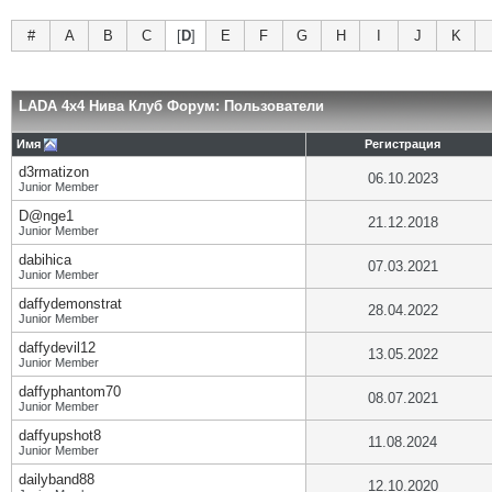
#
A
B
C
[
D
]
E
F
G
H
I
J
K
LADA 4x4 Нива Клуб Форум: Пользователи
Имя
Регистрация
d3rmatizon
06.10.2023
Junior Member
D@nge1
21.12.2018
Junior Member
dabihica
07.03.2021
Junior Member
daffydemonstrat
28.04.2022
Junior Member
daffydevil12
13.05.2022
Junior Member
daffyphantom70
08.07.2021
Junior Member
daffyupshot8
11.08.2024
Junior Member
dailyband88
12.10.2020