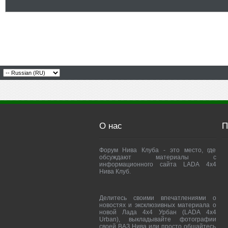
О нас
П
Форум Нива Клуба - это место, где
обсуждают материалы с
информационного сайта LADA 4x4
Нива Клуб.
Делитесь своими впечатлениями о
новостях и эксклюзивных материала о
новой Лада 4х4 Урбан (LADA 4x4
Urban), выкладывайте фотографии
своей ВАЗ Нива или просто общайтесь