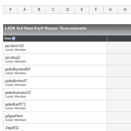
#
A
B
C
D
E
F
G
H
LADA 4x4 Нива Клуб Форум: Пользователи
Имя
jacobom18
Junior Member
jacobuq2
Junior Member
jadedbyword64
Junior Member
jadedlimbo47
Junior Member
jadednarrator21
Junior Member
jadedtariff71
Junior Member
jafgaeHem
Junior Member
Jaga911