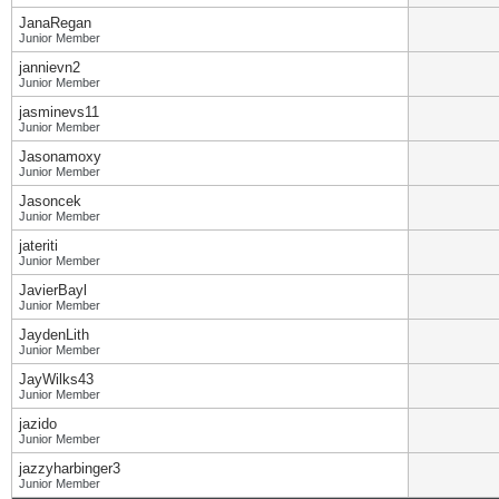
JanaRegan
Junior Member
jannievn2
Junior Member
jasminevs11
Junior Member
Jasonamoxy
Junior Member
Jasoncek
Junior Member
jateriti
Junior Member
JavierBayl
Junior Member
JaydenLith
Junior Member
JayWilks43
Junior Member
jazido
Junior Member
jazzyharbinger3
Junior Member