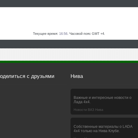
Текущее время:
16:56
. Часовой пояс GMT +4.
оделиться с друзьями
Нива
Важные и интересные новости о
Лада 4х4.
Новости ВАЗ Нива
Собственные материалы о LADA
4x4 только на Нива Клубе.