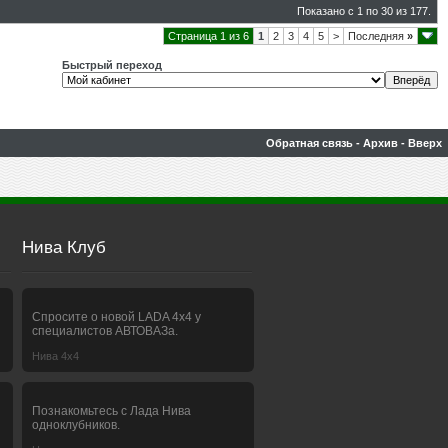
Показано с 1 по 30 из 177.
Страница 1 из 6
1
2
3
4
5
>
Последняя
»
Быстрый переход
Обратная связь
-
Архив
-
Вверх
Нива Клуб
Спросите о новой LADA 4x4 у
специалистов АВТОВАЗа.
Нива 4х4
Познакомьтесь с Лада Нива
одноклубников.