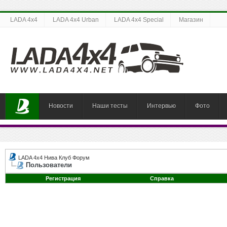
LADA 4x4
LADA 4x4 Urban
LADA 4x4 Special
Магазин
Новости
Наши тесты
Интервью
Фото
LADA 4x4 Нива Клуб Форум
Пользователи
Регистрация
Справка