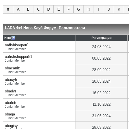
#
A
B
C
D
E
F
G
H
I
J
K
LADA 4x4 Нива Клуб Форум: Пользователи
Имя
Регистрация
oafishkeeper6
24.08.2024
Junior Member
oafishshopper81
08.05.2022
Junior Member
obacaniz
28.09.2022
Junior Member
obacyh
28.03.2024
Junior Member
obadyr
16.02.2022
Junior Member
obafete
11.10.2022
Junior Member
obaga
31.05.2024
Junior Member
obagisy
29.09.2022