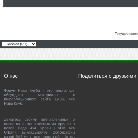
Текущее врем
О нас
Поделиться с друзьями
Форум Нива Клуба - это место, где
обсуждают материалы с
информационного сайта LADA 4x4
Нива Клуб.
Делитесь своими впечатлениями о
новостях и эксклюзивных материала о
новой Лада 4х4 Урбан (LADA 4x4
Urban), выкладывайте фотографии
своей ВАЗ Нива или просто общайтесь