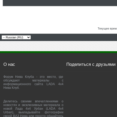
Текущее врем
О нас
Поделиться с друзьями
Форум Нива Клуба - это место, где
обсуждают материалы с
информационного сайта LADA 4x4
Нива Клуб.
Делитесь своими впечатлениями о
новостях и эксклюзивных материала о
новой Лада 4х4 Урбан (LADA 4x4
Urban), выкладывайте фотографии
своей ВАЗ Нива или просто общайтесь