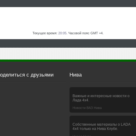
Текущее время:
20:05
. Часовой пояс GMT +4.
оделиться с друзьями
Нива
Важные и интересные новости о
Лада 4х4.
Новости ВАЗ Нива
Собственные материалы о LADA
4x4 только на Нива Клубе.