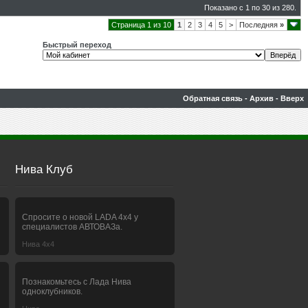
Показано с 1 по 30 из 280.
Страница 1 из 10
1
2
3
4
5
>
Последняя
»
Быстрый переход
Обратная связь
-
Архив
-
Вверх
Нива Клуб
Спросите о новой LADA 4x4 у
специалистов АВТОВАЗа.
Нива 4х4
Познакомьтесь с Лада Нива
одноклубников.