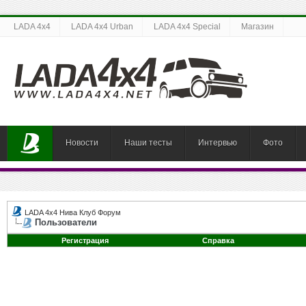
LADA 4x4
LADA 4x4 Urban
LADA 4x4 Special
Магазин
Новости
Наши тесты
Интервью
Фото
LADA 4x4 Нива Клуб Форум
Пользователи
Регистрация
Справка