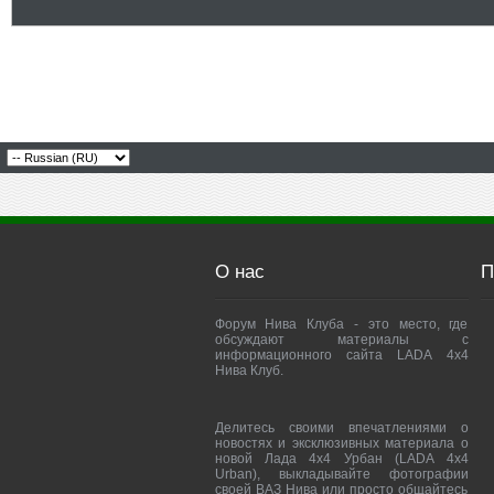
О нас
П
Форум Нива Клуба - это место, где
обсуждают материалы с
информационного сайта LADA 4x4
Нива Клуб.
Делитесь своими впечатлениями о
новостях и эксклюзивных материала о
новой Лада 4х4 Урбан (LADA 4x4
Urban), выкладывайте фотографии
своей ВАЗ Нива или просто общайтесь