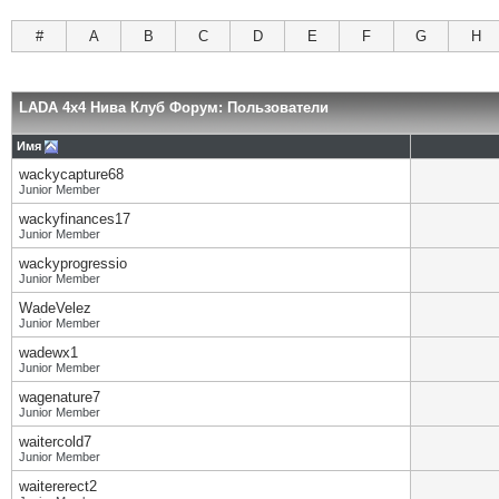
#
A
B
C
D
E
F
G
H
LADA 4x4 Нива Клуб Форум: Пользователи
Имя
wackycapture68
Junior Member
wackyfinances17
Junior Member
wackyprogressio
Junior Member
WadeVelez
Junior Member
wadewx1
Junior Member
wagenature7
Junior Member
waitercold7
Junior Member
waitererect2