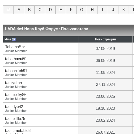
#
A
B
C
D
E
F
G
H
I
J
K
LADA 4x4 Нива Клуб Форум: Пользователи
Имя
Регистрация
TabathaShr
07.08.2019
Junior Member
tabathavu60
06.08.2019
Junior Member
taboohitch91
11.09.2024
Junior Member
taciiydran
27.11.2024
Junior Member
tacitbelfry86
20.06.2025
Junior Member
tacitdye42
19.10.2020
Junior Member
tacitpiffle75
20.02.2024
Junior Member
tacittimetable8
26.07.2021