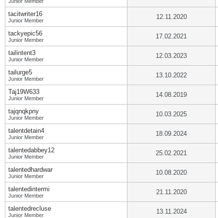
Junior Member
tacitwriter16
12.11.2020
Junior Member
tackyepic56
17.02.2021
Junior Member
tailintent3
12.03.2023
Junior Member
tailurge5
13.10.2022
Junior Member
Taj19W633
14.08.2019
Junior Member
tajqnqkpny
10.03.2025
Junior Member
talentdetain4
18.09.2024
Junior Member
talentedabbey12
25.02.2021
Junior Member
talentedhardwar
10.08.2020
Junior Member
talentedintermi
21.11.2020
Junior Member
talentedrecluse
13.11.2024
Junior Member