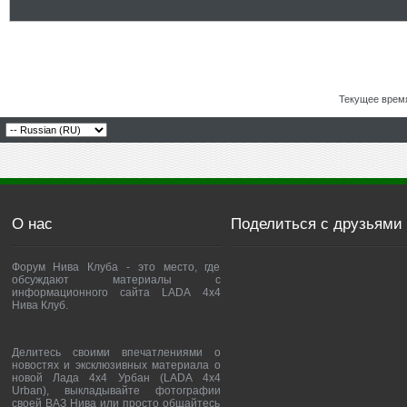
Текущее врем
О нас
Поделиться с друзьями
Форум Нива Клуба - это место, где
обсуждают материалы с
информационного сайта LADA 4x4
Нива Клуб.
Делитесь своими впечатлениями о
новостях и эксклюзивных материала о
новой Лада 4х4 Урбан (LADA 4x4
Urban), выкладывайте фотографии
своей ВАЗ Нива или просто общайтесь