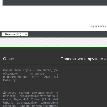
Текущее врем
О нас
Поделиться с друзьями
Форум Нива Клуба - это место, где
обсуждают материалы с
информационного сайта LADA 4x4
Нива Клуб.
Делитесь своими впечатлениями о
новостях и эксклюзивных материала о
новой Лада 4х4 Урбан (LADA 4x4
Urban), выкладывайте фотографии
своей ВАЗ Нива или просто общайтесь