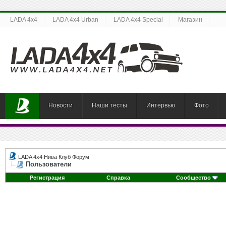
LADA 4x4
LADA 4x4 Urban
LADA 4x4 Special
Магазин
Новости
Наши тесты
Интервью
Фото
LADA 4x4 Нива Клуб Форум
Пользователи
Регистрация
Справка
Сообщество