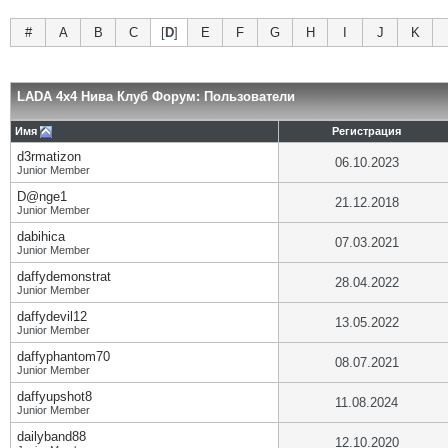
#
A
B
C
[
D
]
E
F
G
H
I
J
K
LADA 4x4 Нива Клуб Форум: Пользователи
Имя
Регистрация
d3rmatizon
06.10.2023
Junior Member
D@nge1
21.12.2018
Junior Member
dabihica
07.03.2021
Junior Member
daffydemonstrat
28.04.2022
Junior Member
daffydevil12
13.05.2022
Junior Member
daffyphantom70
08.07.2021
Junior Member
daffyupshot8
11.08.2024
Junior Member
dailyband88
12.10.2020