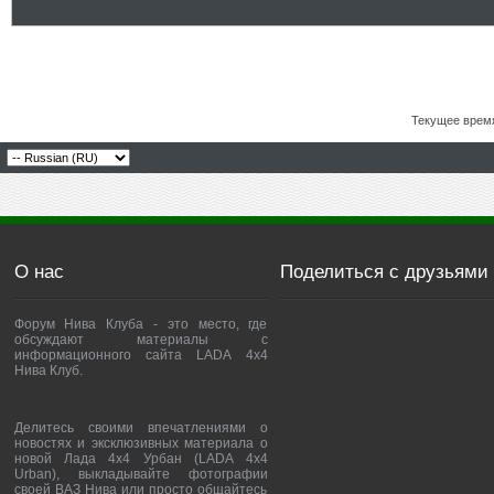
Текущее врем
О нас
Поделиться с друзьями
Форум Нива Клуба - это место, где
обсуждают материалы с
информационного сайта LADA 4x4
Нива Клуб.
Делитесь своими впечатлениями о
новостях и эксклюзивных материала о
новой Лада 4х4 Урбан (LADA 4x4
Urban), выкладывайте фотографии
своей ВАЗ Нива или просто общайтесь