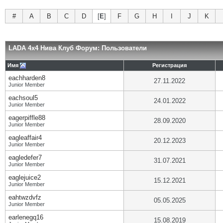
#
A
B
C
D
[
E
]
F
G
H
I
J
K
LADA 4x4 Нива Клуб Форум: Пользователи
Имя
Регистрация
eachharden8
27.11.2022
Junior Member
eachsoul5
24.01.2022
Junior Member
eagerpiffle88
28.09.2020
Junior Member
eagleaffair4
20.12.2023
Junior Member
eagledefer7
31.07.2021
Junior Member
eaglejuice2
15.12.2021
Junior Member
eahtwzdvfz
05.05.2025
Junior Member
earlenegq16
15.08.2019