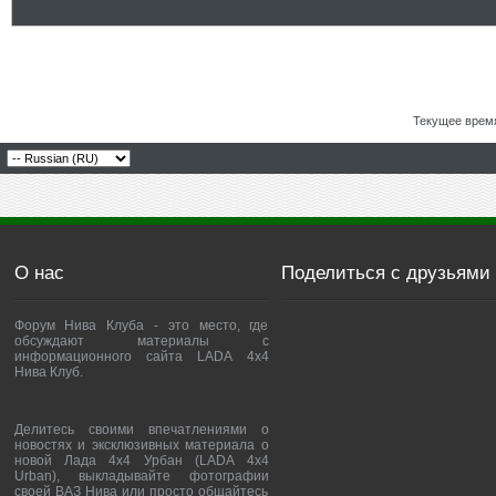
Текущее врем
О нас
Поделиться с друзьями
Форум Нива Клуба - это место, где
обсуждают материалы с
информационного сайта LADA 4x4
Нива Клуб.
Делитесь своими впечатлениями о
новостях и эксклюзивных материала о
новой Лада 4х4 Урбан (LADA 4x4
Urban), выкладывайте фотографии
своей ВАЗ Нива или просто общайтесь