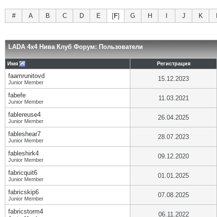
#
A
B
C
D
E
[
F
]
G
H
I
J
K
LADA 4x4 Нива Клуб Форум: Пользователи
Имя
Регистрация
faamrunitovd
15.12.2023
Junior Member
fabefe
11.03.2021
Junior Member
fablereuse4
26.04.2025
Junior Member
fableshear7
28.07.2023
Junior Member
fableshirk4
09.12.2020
Junior Member
fabricquit6
01.01.2025
Junior Member
fabricskip6
07.08.2025
Junior Member
fabricstorm4
06.11.2022