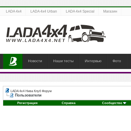
LADA 4x4
LADA 4x4 Urban
LADA 4x4 Special
Магазин
Новости
Наши тесты
Интервью
Фото
LADA 4x4 Нива Клуб Форум
Пользователи
Регистрация
Справка
Сообщество