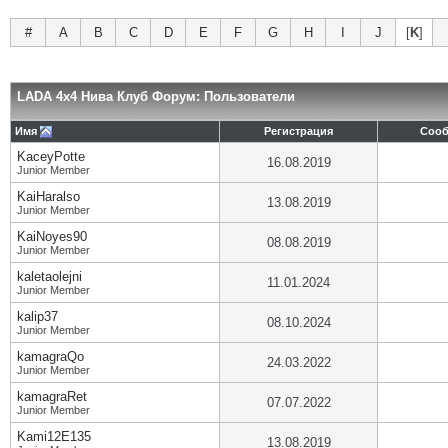
#
A
B
C
D
E
F
G
H
I
J
[
K
]
LADA 4x4 Нива Клуб Форум: Пользователи
Имя
Регистрация
Соо
KaceyPotte
16.08.2019
Junior Member
KaiHaralso
13.08.2019
Junior Member
KaiNoyes90
08.08.2019
Junior Member
kaletaolejni
11.01.2024
Junior Member
kalip37
08.10.2024
Junior Member
kamagraQo
24.03.2022
Junior Member
kamagraRet
07.07.2022
Junior Member
Kami12E135
13.08.2019