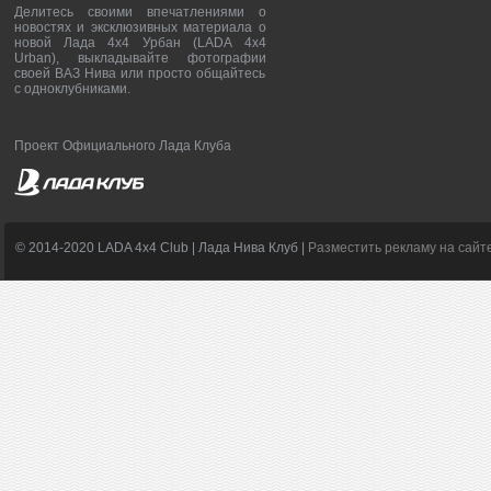
Делитесь своими впечатлениями о
новостях и эксклюзивных материала о
новой Лада 4х4 Урбан (LADA 4x4
Urban), выкладывайте фотографии
своей ВАЗ Нива или просто общайтесь
с одноклубниками.
Проект Официального Лада Клуба
© 2014-2020 LADA 4x4 Club | Лада Нива Клуб |
Разместить рекламу на сайт