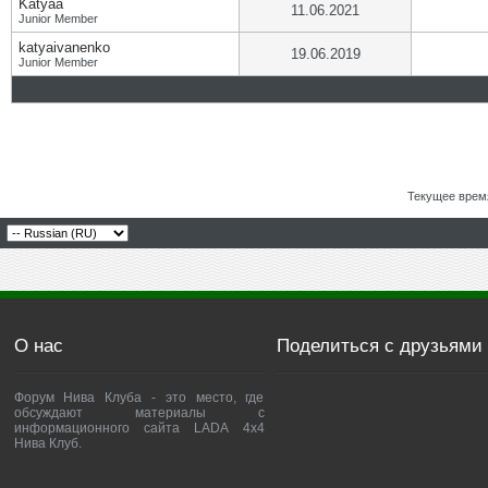
Katyaa
11.06.2021
Junior Member
katyaivanenko
19.06.2019
Junior Member
Текущее врем
О нас
Поделиться с друзьями
Форум Нива Клуба - это место, где
обсуждают материалы с
информационного сайта LADA 4x4
Нива Клуб.