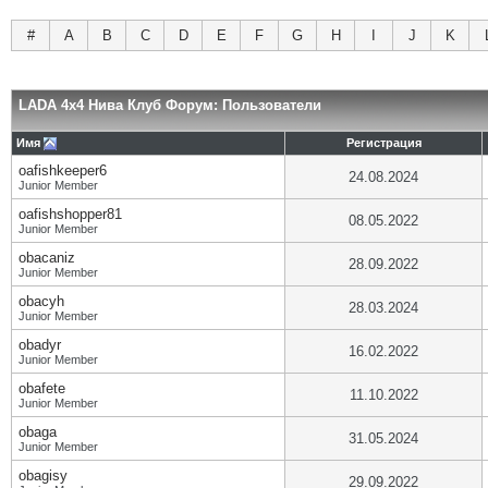
#
A
B
C
D
E
F
G
H
I
J
K
LADA 4x4 Нива Клуб Форум: Пользователи
Имя
Регистрация
oafishkeeper6
24.08.2024
Junior Member
oafishshopper81
08.05.2022
Junior Member
obacaniz
28.09.2022
Junior Member
obacyh
28.03.2024
Junior Member
obadyr
16.02.2022
Junior Member
obafete
11.10.2022
Junior Member
obaga
31.05.2024
Junior Member
obagisy
29.09.2022