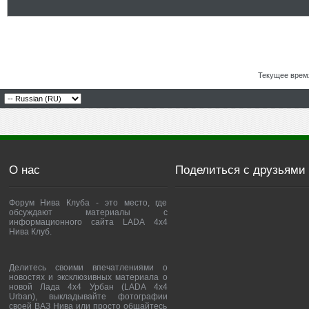
Текущее врем
О нас
Поделиться с друзьями
Форум Нива Клуба - это место, где
обсуждают материалы с
информационного сайта LADA 4x4
Нива Клуб.
Делитесь своими впечатлениями о
новостях и эксклюзивных материала о
новой Лада 4х4 Урбан (LADA 4x4
Urban), выкладывайте фотографии
своей ВАЗ Нива или просто общайтесь